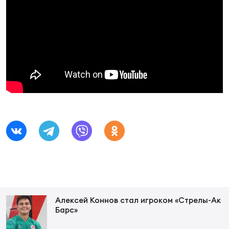
Фин
Цен
Фин
Дет
ЖЕНС
Сту
Чем
Рег
стр
Чем
Все
Кубо
Алексей Коннов стал игроком «Стрелы-Ак
Барс»
Суд