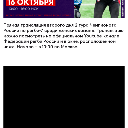
Суп
Поп
Сбо
ОТПРАВИТЬ
Регионы
Прямая трансляция второго дня 2 тура Чемпионата
Выс
Пра
Рус
России по регби-7 среди женских команд. Трансляцию
Сборные
можно посмотреть на официальном Youtube-канале
Федерации регби России и в окне, расположенном
Лиг
Нац
ниже. Начало – в 10:00 по Москве.
Антидопинг
ЖЕНС
Чем
Кон
Магазин
Сбо
ком
Кубо
Контакты
Сбо
РЕГБИ
Высш
Ист