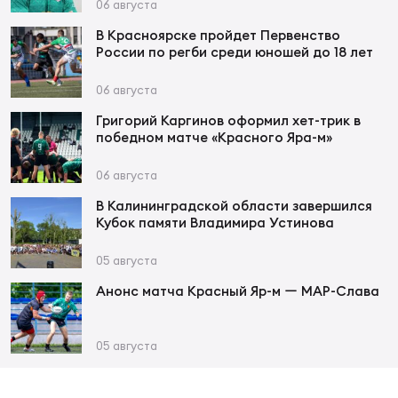
Фед
06 августа
регб
В Красноярске пройдет Первенство
Экс
России по регби среди юношей до 18 лет
Пер
06 августа
Фон
Григорий Каргинов оформил хет-трик в
победном матче «Красного Яра-м»
Перв
06 августа
ПРОГ
В Калининградской области завершился
Перв
Кубок памяти Владимира Устинова
Ака
05 августа
Все
Анонс матча Красный Яр-м ー МАР-Слава
по р
Нов
05 августа
ЮНОШ
Зай