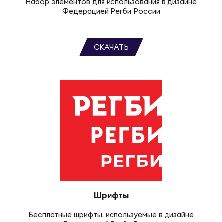
Чем
Набор элементов для использования в дизайне
Федерацией Регби России
сне
СКАЧАТЬ
Чем
сне
Кубо
Муж
Кубо
Жен
Шрифты
Бесплатные шрифты, используемые в дизайне