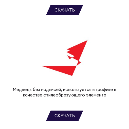
СКАЧАТЬ
Юно
Еди
про
Пер
ОФИЦ
Пер
Зал
Пер
Медведь без надписей, используется в графике в
Айд
качестве стилеобразующего элемента
Перв
Док
СКАЧАТЬ
Пер