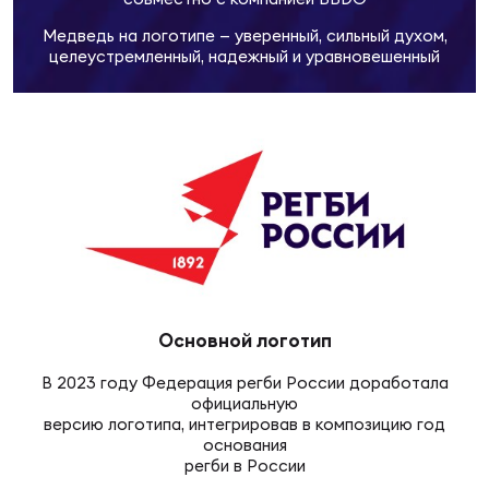
Фин
Медведь на логотипе — уверенный, сильный духом,
Цен
целеустремленный, надежный и уравновешенный
Фин
Дет
ЖЕНС
Сту
Чем
Рег
стр
Чем
Основной логотип
В 2023 году Федерация регби России доработала
Все
официальную
Кубо
версию логотипа, интегрировав в композицию год
основания
регби в России
Суд