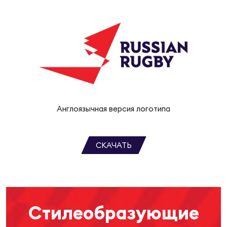
Зак
Перв
Пра
Пер
Ант
Все
Англоязычная версия логотипа
Все
СКАЧАТЬ
ДРУГ
Стилеобразующие
Про
202