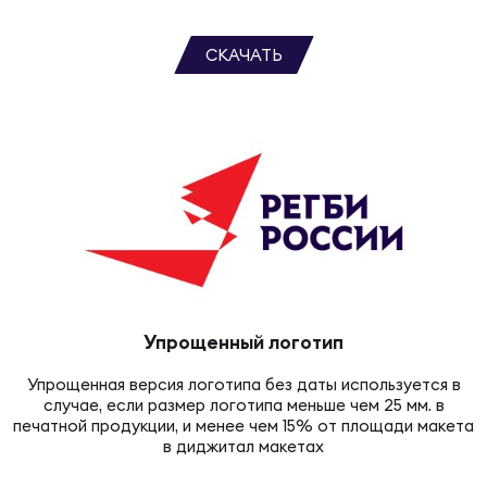
Фед
регб
СКАЧАТЬ
Экс
Пер
Фон
Перв
ПРОГ
Перв
Ака
Все
Упрощенный логотип
по р
Упрощенная версия логотипа без даты используется в
Нов
случае, если размер логотипа меньше чем 25 мм. в
печатной продукции, и менее чем 15% от площади макета
в диджитал макетах
ЮНОШ
Зай