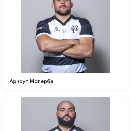
Арноут Малербе