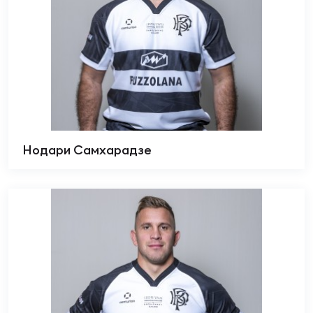
Нодари Самхарадзе