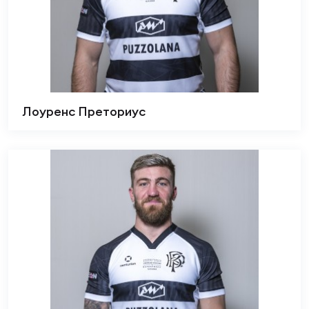
Лоуренс Преториус