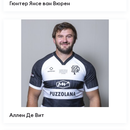
Фин
Гюнтер Янсе ван Вюрен
Цен
Фин
Дет
ЖЕНС
Сту
Чем
Рег
стр
Чем
Все
Кубо
Аллен Де Вит
Суд