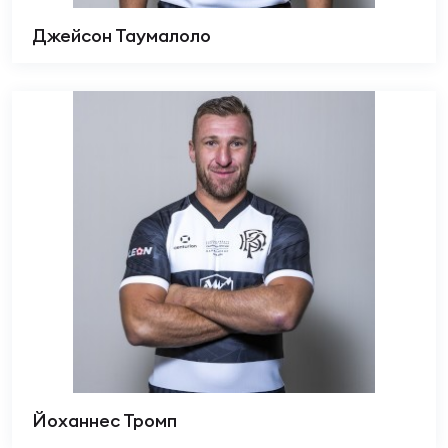
Джейсон Таумалоло
Йоханнес Тромп