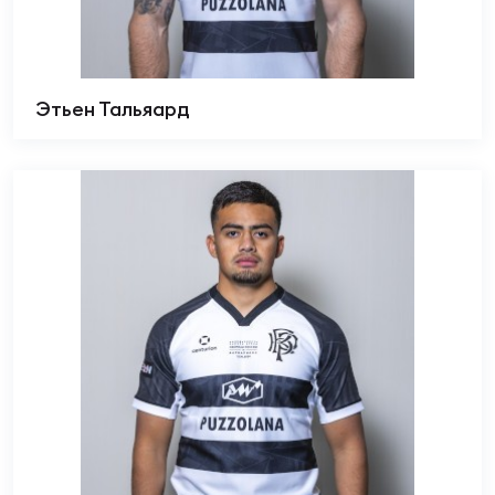
Этьен Тальяард