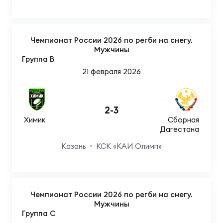
Чем
Чемпионат России 2026 по регби на снегу.
рег
Мужчины
Группа B
21 февраля 2026
Чем
рег
2
-
3
Химик
Сборная
Куб
Дагестана
Муж
Казань
КСК «КАИ Олимп»
Куб
Жен
Чемпионат России 2026 по регби на снегу.
Мужчины
Группа C