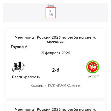
Суп
Поп
Сбо
ОТПРАВИТЬ
Регионы
21
сб
Выс
Пра
Рус
Сборные
Чемпионат России 2026 по регби на снегу.
Лиг
Нац
Мужчины
Антидопинг
ЖЕНС
Группа A
21 февраля 2026
Чем
Кон
Магазин
Сбо
ком
2
-
6
Кубо
Белая крепость
МСРТ
Контакты
Сбо
Казань
КСК «КАИ Олимп»
РЕГБИ
Высш
Ист
Чемпионат России 2026 по регби на снегу.