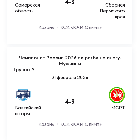
Фед
4
-
3
Самарская
Сборная
регб
область
Пермского
Экс
края
Казань
КСК «КАИ Олимп»
Пер
Фон
Перв
Чемпионат России 2026 по регби на снегу.
Мужчины
ПРОГ
Группа A
Перв
21 февраля 2026
Ака
Все
4
-
3
по р
Балтийский
МСРТ
Нов
шторм
Казань
КСК «КАИ Олимп»
ЮНОШ
Зай