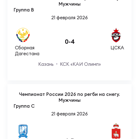
Фин
Мужчины
Группа B
Цен
21 февраля 2026
Фин
Дет
0
-
4
Сборная
ЦСКА
ЖЕНС
Дагестана
Сту
Казань
КСК «КАИ Олимп»
Чем
Рег
стр
Чемпионат России 2026 по регби на снегу.
Чем
Мужчины
Группа C
Все
21 февраля 2026
Кубо
Суд