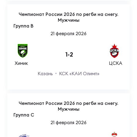
Чемпионат России 2026 по регби на снегу.
Юно
Еди
Мужчины
про
Группа B
21 февраля 2026
Пер
ОФИЦ
1
-
2
Пер
Химик
ЦСКА
Казань
КСК «КАИ Олимп»
Зал
Пер
Айд
Чемпионат России 2026 по регби на снегу.
Перв
Мужчины
Группа C
Док
21 февраля 2026
Пер