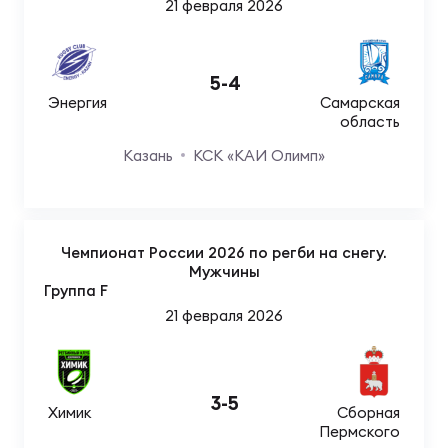
Чем
21 февраля 2026
сне
5
-
4
Чем
Энергия
Самарская
область
сне
Казань
КСК «КАИ Олимп»
Кубо
Муж
Чемпионат России 2026 по регби на снегу.
Мужчины
Группа F
Кубо
21 февраля 2026
Жен
3
-
5
Химик
Сборная
Пермского