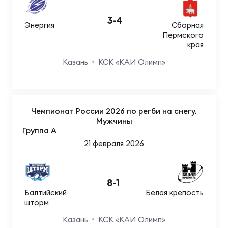
Зак
Перв
3
-
4
Энергия
Сборная
Пермского
Пра
края
Пер
Казань
КСК «КАИ Олимп»
Ант
Все
Чемпионат России 2026 по регби на снегу.
Мужчины
Все
Группа A
21 февраля 2026
ДРУГ
8
-
1
Балтийский
Белая крепость
шторм
Про
Казань
КСК «КАИ Олимп»
202