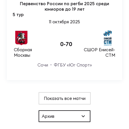
Фин
Первенство России по регби 2025 среди
юниоров до 19 лет
Цен
5 тур
Фин
11 октября 2025
Дет
0
-
70
ЖЕНС
Сборная
СШОР Енисей-
Сту
Москвы
СТМ
Сочи
ФГБУ «Юг Спорт»
Чем
Рег
стр
Чем
Показать все матчи
Все
Кубо
Архив
Суд