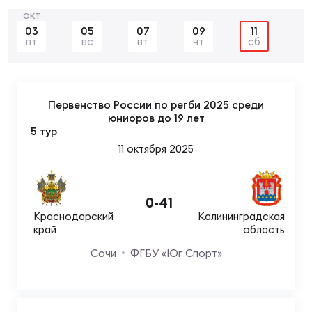
Суп
Поп
Сбо
ОТПРАВИТЬ
Регионы
03
05
07
09
11
пт
вс
вт
чт
сб
Выс
Пра
Рус
Сборные
Первенство России по регби 2025 среди
Лиг
Нац
юниоров до 19 лет
Антидопинг
ЖЕНС
5 тур
11 октября 2025
Чем
Кон
Магазин
Сбо
ком
0
-
41
Кубо
Краснодарский
Калининградская
Контакты
Сбо
край
область
РЕГБИ
Сочи
ФГБУ «Юг Спорт»
Высш
Ист