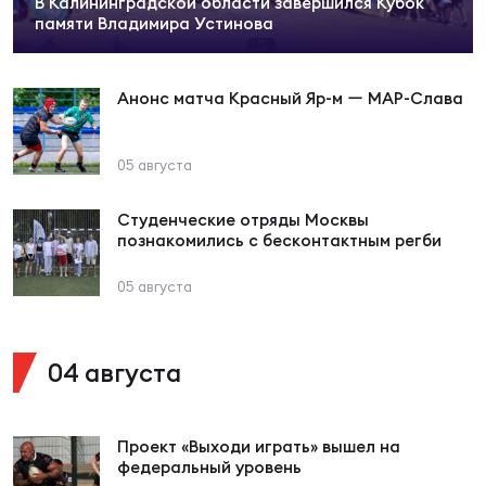
В Калининградской области завершился Кубок
Суп
Поп
Сбо
памяти Владимира Устинова
ОТПРАВИТЬ
Регионы
Анонс матча Красный Яр-м ー МАР-Слава
Выс
Пра
Рус
Сборные
05 августа
Лиг
Нац
Антидопинг
ЖЕНС
Студенческие отряды Москвы
познакомились с бесконтактным регби
Чем
Кон
Магазин
Сбо
ком
05 августа
Кубо
Контакты
Сбо
04 августа
РЕГБИ
Высш
Проект «Выходи играть» вышел на
Ист
федеральный уровень