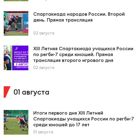
Спартакиада народов России. Второй
Юно
Еди
день. Прямая трансляция
про
02 августа
Пер
XIII Летняя Спартакиада учащихся России
ОФИЦ
по регби-7 среди юношей. Прямая
трансляция второго игрового дня
Пер
02 августа
Зал
Пер
01 августа
Айд
Перв
Итоги первого дня XIII Летней
Спартакиады учащихся России по регби-7
Док
среди юношей до 17 лет
Пер
01 августа