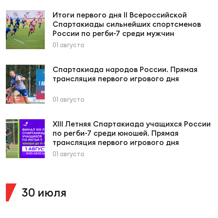
Зак
Итоги первого дня II Всероссийской
Перв
Спартакиады сильнейших спортсменов
России по регби-7 среди мужчин
Пра
01 августа
Пер
Спартакиада народов России. Прямая
Ант
трансляция первого игрового дня
Все
01 августа
Все
XIII Летняя Спартакиада учащихся России
по регби-7 среди юношей. Прямая
трансляция первого игрового дня
01 августа
ДРУГ
30 июля
Про
202