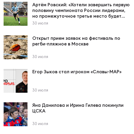
Артём Ровский: «Хотели завершить первую
половину чемпионата России лидерами,
но промежуточное третье место будет
Чем
дополнительной мотивацией во второй
30 июля
рег
части сезона»
Открыт прием заявок на фестиваль по
регби-пляжное в Москве
Чем
рег
30 июля
Егор Зыков стал игроком «Славы-МАР»
Куб
Муж
30 июля
Куб
Яна Данилова и Ирина Гилева покинули
ЦСКА
Жен
30 июля