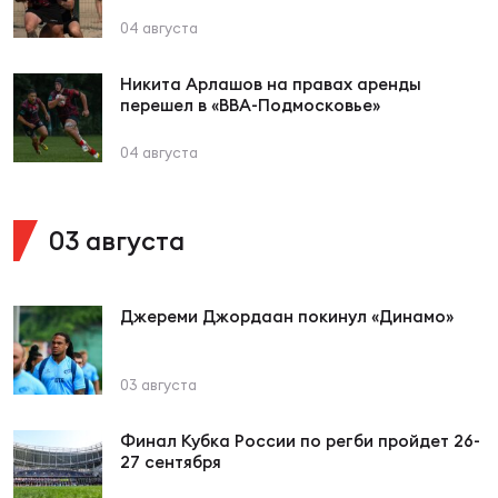
Фин
04 августа
Цен
Фин
Никита Арлашов на правах аренды
перешел в «ВВА-Подмосковье»
Дет
04 августа
ЖЕНС
Сту
03 августа
Чем
Рег
Джереми Джордаан покинул «Динамо»
стр
Чем
03 августа
Все
Кубо
Финал Кубка России по регби пройдет 26-
27 сентября
Суд