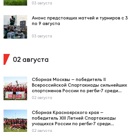
Фед
03 августа
регб
Экс
Анонс предстоящих матчей и турниров с 3
по 9 августа
Пер
Фон
03 августа
Перв
02 августа
ПРОГ
Перв
Сборная Москвы — победитель II
Всероссийской Спартакиады сильнейших
Ака
спортсменов России по регби-7 среди
Все
мужчин
02 августа
по р
Нов
Сборная Красноярского края —
победитель XIII Летней Спартакиады
учащихся России по регби-7 среди
ЮНОШ
Зай
юношей до 17 лет
02 августа