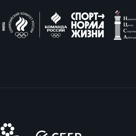
вила регби
венство России U17
икоррупционная политика
российские соревнования U16
российские соревнования U15
ОЕ
ект сводного календаря ФРР 2026
пионат России по пляжному регби. Мужчин