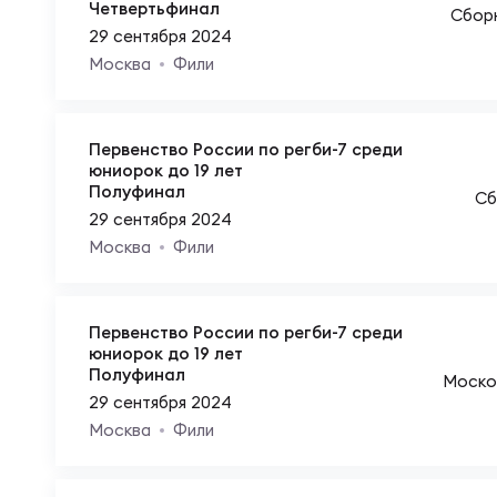
Фин
Четвертьфинал
Сбор
Цен
29 сентября 2024
Москва
Фили
Фин
Дет
Первенство России по регби-7 среди
юниорок до 19 лет
ЖЕНС
Сту
Полуфинал
Сб
29 сентября 2024
Москва
Фили
Чем
Рег
Первенство России по регби-7 среди
Чем
Все
юниорок до 19 лет
Полуфинал
Моско
29 сентября 2024
Суд
Кубо
Москва
Фили