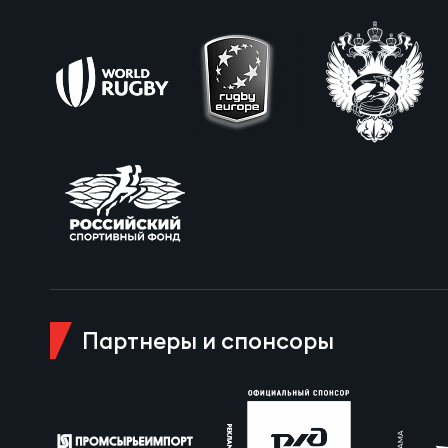
Пра
Пер
Ант
Все
Все
ДРУГ
Партнеры и спонсоры
Про
Чем