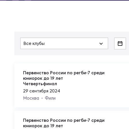
Суп
Поп
Сбо
Регионы
Выс
Пра
Рус
Сборные
Все клубы
Лиг
Нац
Антидопинг
ЖЕНС
Чем
Кон
Магазин
Первенство России по регби-7 среди
Сбо
юниорок до 19 лет
Четвертьфинал
Кубо
29 сентября 2024
Контакты
РЕГБИ
Сбо
Москва
Фили
Высш
Ист
Первенство России по регби-7 среди
юниорок до 19 лет