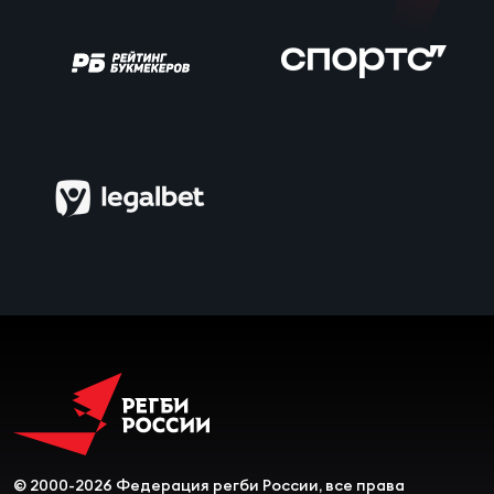
Чем
сне
Чем
сне
Кубо
Муж
Кубо
Жен
© 2000-2026 Федерация регби России, все права