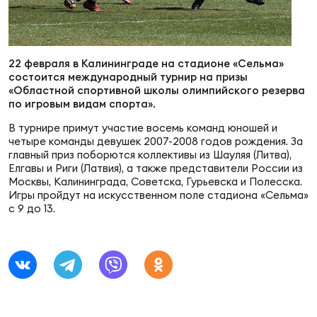
Суп
Поп
Сбо
ОТПРАВИТЬ
Регионы
22 февраля в Калининграде на стадионе «Сельма»
Выс
Пра
Рус
Сборные
состоится международный турнир на призы
«Областной спортивной школы олимпийского резерва
по игровым видам спорта».
Лиг
Нац
Антидопинг
В турнире примут участие восемь команд юношей и
ЖЕНС
четыре команды девушек 2007-2008 годов рождения. За
главный приз поборются коллективы из Шауляя (Литва),
Чем
Кон
Елгавы и Риги (Латвия), а также представители России из
Магазин
Сбо
Москвы, Калининграда, Советска, Гурьевска и Полесска.
ком
Игры пройдут на искусственном поле стадиона «Сельма»
с 9 до 13.
Кубо
Контакты
Сбо
РЕГБИ
Высш
Ист