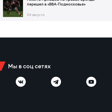
Фед
перешел в «ВВА-Подмосковье»
регб
Экс
04 августа
Пер
Фон
Перв
ПРОГ
Перв
Мы в соц сетях
Ака
Все
по р
Нов
ЮНОШ
Зай