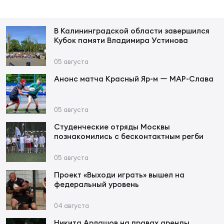
Фин
Цен
В Калининградской области завершился
Фин
Кубок памяти Владимира Устинова
Дет
05 августа
Анонс матча Красный Яр-м ー МАР-Слава
ЖЕНС
Сту
05 августа
Чем
Студенческие отряды Москвы
Рег
познакомились с бесконтактным регби
стр
Чем
05 августа
Проект «Выходи играть» вышел на
Все
федеральный уровень
Кубо
04 августа
Суд
Никита Арлашов на правах аренды