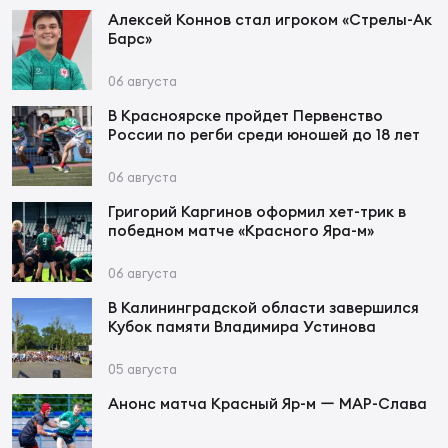
Фед
Алексей Коннов стал игроком «Стрелы-Ак
регб
Барс»
Экс
06 августа
Пер
В Красноярске пройдет Первенство
Фон
России по регби среди юношей до 18 лет
Перв
06 августа
Григорий Каргинов оформил хет-трик в
ПРОГ
победном матче «Красного Яра-м»
Перв
06 августа
Ака
В Калининградской области завершился
Все
Кубок памяти Владимира Устинова
по р
Нов
05 августа
Анонс матча Красный Яр-м ー МАР-Слава
ЮНОШ
Зай