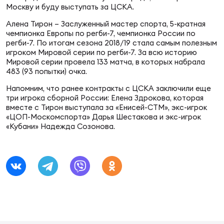
Фин
Москву и буду выступать за ЦСКА.
Алена Тирон – Заслуженный мастер спорта, 5-кратная
Цен
чемпионка Европы по регби-7, чемпионка России по
Фин
регби-7. По итогам сезона 2018/19 стала самым полезным
игроком Мировой серии по регби-7. За всю историю
Дет
Мировой серии провела 133 матча, в которых набрала
483 (93 попытки) очка.
ЖЕНС
Напомним, что ранее контракты с ЦСКА заключили еще
Сту
три игрока сборной России: Елена Здрокова, которая
вместе с Тирон выступала за «Енисей-СТМ», экс-игрок
«ЦОП-Москомспорта» Дарья Шестакова и экс-игрок
Чем
«Кубани» Надежда Созонова.
Рег
стр
Чем
Все
Кубо
Суд