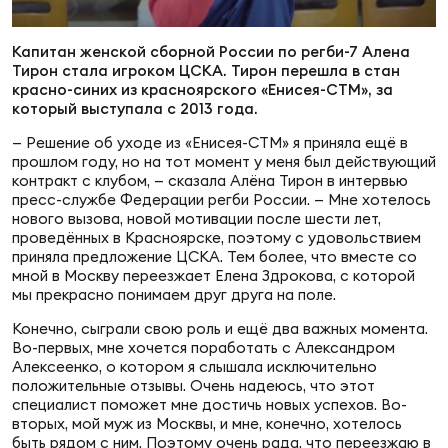
Суп
Поп
Сбо
ОТПРАВИТЬ
Регионы
Капитан женской сборной России по регби-7 Алена
Тирон стала игроком ЦСКА. Тирон перешла в стан
красно-синих из красноярского «Енисея-СТМ», за
Выс
Пра
Рус
Сборные
который выступала с 2013 года.
— Решение об уходе из «Енисея-СТМ» я приняла ещё в
прошлом году, но на тот момент у меня был действующий
Лиг
Нац
Антидопинг
контракт с клубом, — сказала Алёна Тирон в интервью
ЖЕНС
пресс-службе Федерации регби России. — Мне хотелось
нового вызова, новой мотивации после шести лет,
Чем
Кон
проведённых в Красноярске, поэтому с удовольствием
Магазин
приняла предложение ЦСКА. Тем более, что вместе со
Сбо
ком
мной в Москву переезжает Елена Здрокова, с которой
мы прекрасно понимаем друг друга на поле.
Кубо
Контакты
Сбо
Конечно, сыграли свою роль и ещё два важных момента.
Во-первых, мне хочется поработать с Александром
РЕГБИ
Алексеенко, о котором я слышала исключительно
Высш
положительные отзывы. Очень надеюсь, что этот
специалист поможет мне достичь новых успехов. Во-
вторых, мой муж из Москвы, и мне, конечно, хотелось
Ист
быть рядом с ним. Поэтому очень рада, что переезжаю в