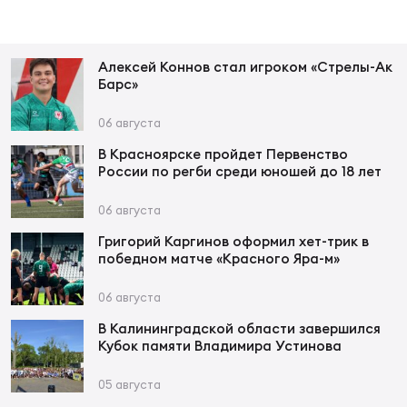
Юно
Еди
Алексей Коннов стал игроком «Стрелы-Ак
про
Барс»
Пер
06 августа
В Красноярске пройдет Первенство
ОФИЦ
России по регби среди юношей до 18 лет
Пер
06 августа
Зал
Григорий Каргинов оформил хет-трик в
Пер
победном матче «Красного Яра-м»
Айд
06 августа
Перв
В Калининградской области завершился
Кубок памяти Владимира Устинова
Док
Пер
05 августа