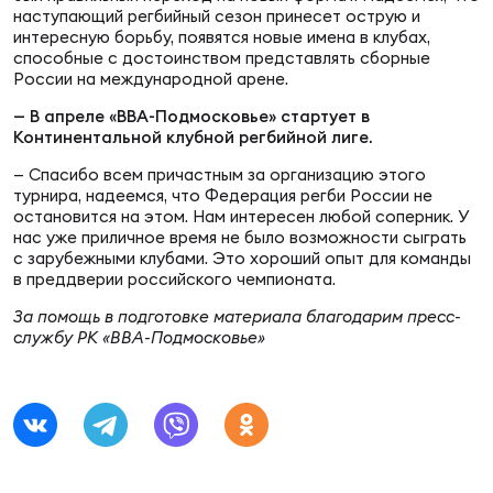
Фед
наступающий регбийный сезон принесет острую и
регб
интересную борьбу, появятся новые имена в клубах,
Экс
способные с достоинством представлять сборные
России на международной арене.
Пер
— В апреле «ВВА-Подмосковье» стартует в
Фон
Континентальной клубной регбийной лиге.
— Спасибо всем причастным за организацию этого
Перв
турнира, надеемся, что Федерация регби России не
остановится на этом. Нам интересен любой соперник. У
нас уже приличное время не было возможности сыграть
ПРОГ
с зарубежными клубами. Это хороший опыт для команды
Перв
в преддверии российского чемпионата.
За помощь в подготовке материала благодарим пресс-
Ака
службу РК «ВВА-Подмосковье»
Все
по р
Нов
ЮНОШ
Зай