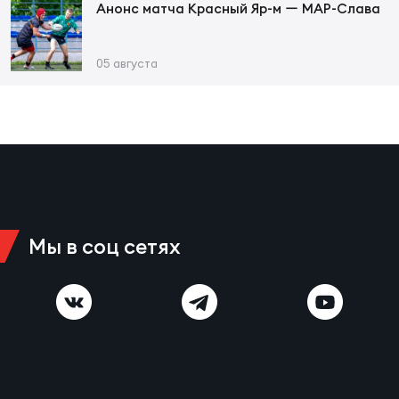
Анонс матча Красный Яр-м ー МАР-Слава
Зак
Перв
05 августа
Пра
Пер
Ант
Все
Все
Мы в соц сетях
ДРУГ
Про
202