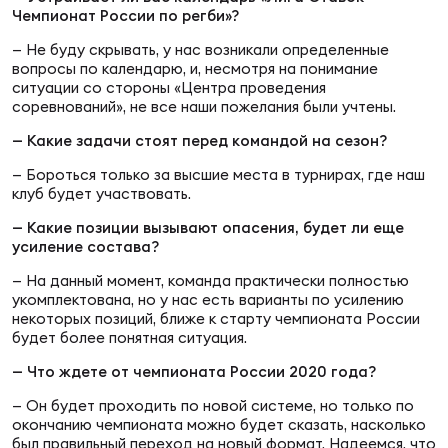
Фин
Чемпионат России по регби»?
Цен
— Не буду скрывать, у нас возникали определенные
вопросы по календарю, и, несмотря на понимание
Фин
ситуации со стороны «Центра проведения
соревнований», не все наши пожелания были учтены.
Дет
— Какие задачи стоят перед командой на сезон?
ЖЕНС
— Бороться только за высшие места в турнирах, где наш
Сту
клуб будет участвовать.
— Какие позиции вызывают опасения, будет ли еще
Чем
усиление состава?
Рег
— На данный момент, команда практически полностью
стр
укомплектована, но у нас есть варианты по усилению
Чем
некоторых позиций, ближе к старту чемпионата России
будет более понятная ситуация.
Все
— Что ждете от чемпионата России 2020 года?
Кубо
— Он будет проходить по новой системе, но только по
окончанию чемпионата можно будет сказать, насколько
Суд
был правильный переход на новый формат. Надеемся, что