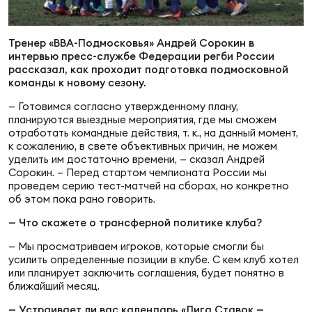
Суп
Поп
Сбо
ОТПРАВИТЬ
Регионы
Тренер «ВВА-Подмосковья» Андрей Сорокин в
интервью пресс-службе Федерации регби России
Выс
Пра
Рус
рассказал, как проходит подготовка подмосковной
Сборные
команды к новому сезону.
— Готовимся согласно утвержденному плану,
Лиг
Нац
планируются выездные мероприятия, где мы сможем
Антидопинг
ЖЕНС
отработать командные действия, т. к., на данный момент,
к сожалению, в свете объективных причин, не можем
уделить им достаточно времени, — сказал Андрей
Чем
Кон
Сорокин. – Перед стартом чемпионата России мы
Магазин
Сбо
ком
проведем серию тест-матчей на сборах, но конкретно
об этом пока рано говорить.
Кубо
— Что скажете о трансферной политике клуба?
Контакты
Сбо
— Мы просматриваем игроков, которые смогли бы
РЕГБИ
усилить определенные позиции в клубе. С кем клуб хотел
Высш
или планирует заключить соглашения, будет понятно в
ближайший месяц.
Ист
— Устраивает ли вас календарь «Лига Ставок —