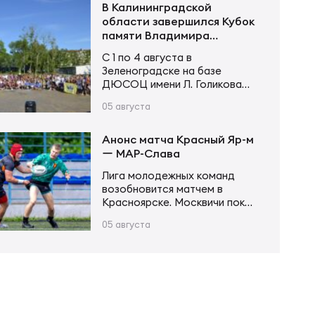
не оставил сопернику
В Калининградской
шансов. Счёт открыл Андрей
области завершился Кубок
Поселягин, после чего
памяти Владимира
Григорий Каргинов трижды
Устинова
С 1 по 4 августа в
поразил зачётное поле
Зеленоградске на базе
соперника, оформив хет-трик.
ДЮСОЦ имени Л. Голикова
Ещё одну попытку в первой
состоялся Кубок памяти
половине встречи занёс Егор
05 августа
Владимира Сергеевича
Толкалов, а Иван Чупров был
Устинова. В соревнованиях
безупречен…
приняли участие более 20
Анонс матча Красный Яр-м
команд в трех возрастных
ー МАР-Слава
категориях. Итоги турнира
Лига молодежных команд
Мальчики и девочки до 12 лет
возобновится матчем в
(2015–2016 г. р.): Мальчики и
Красноярске. Москвичи пока
девочки до 14 лет (2013–2014
возглавляют турнирную
г. р.): Юноши и девушки до 16…
05 августа
таблицу, имея в своем активе
20 очков после 6 матчей.
Красноярцы занимают 4-е
место, у них 13 очков в тех же
6 матчах. В игре первого
круга «МАР-Слава» одержала
уверенную победу 43:14.