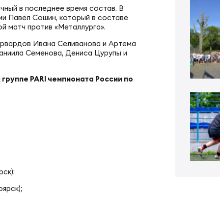
ал ФРЛ «Трудовые резервы»
чный в последнее время состав. В
тр проведения соревнований
ии Павел Сошин, который в составе
ой матч против «Металлурга».
ал ФРЛ-7
форвардов Ивана Селиванова и Артема
ско-юношеское регби
Даниила Семенова, Дениса Цурупы и
 группе PARI чемпионата России по
КИЕ
денческое регби
пионат России по регби
би в армии и силовых структурах
пионат России по регби-7
российская коллегия судей
ск);
ьи
к России по регби-7
ярск);