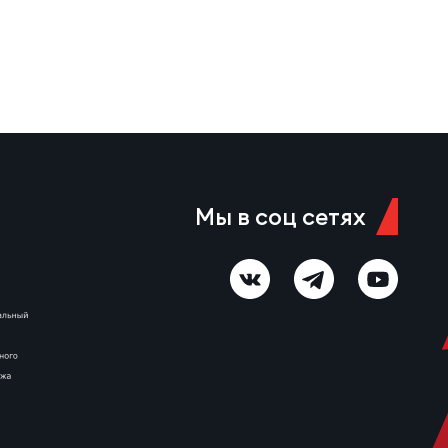
Красный Яр-м – МАР-Слава 6
августа 11:00 Красноярск,
стадион «Красный Яр» Судья…
Мы в соц сетях