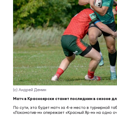
Суп
Поп
Сбо
Регионы
Выс
Пра
Рус
Сборные
Лиг
Нац
Антидопинг
ЖЕНС
Чем
Кон
Магазин
Сбо
Кубо
Контакты
РЕГБИ
Сбо
(с) Андрей Демин
Высш
Матч в Красноярске станет последним в сезоне дл
Ист
По сути, это будет матч за 4-е место в турнирной т
«Локомотив-м» опережает «Красный Яр-м» на одно очко