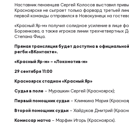
Фин
Наставник пензенцев Сергей Колосов выставил привы
Цен
Красноярске не сыграет только форвард третьей лин
первой команды отправился в Новокузнецк на гостев
Фин
«Красный Яр-м» получил солидное усиление в лице 
Дет
Борзенкова, а также игроков линии трехчетвертных 
Степана Фица.
Прямая трансляция будет доступна в официальной
ЖЕНС
Сту
регби «ВКонтакте».
«Красный Яр-м» – «Локомотив-м»
Чем
Рег
29 сентября 11:00
Красноярск стадион «Красный Яр»
Чем
Все
Судья в поле
– Мурашкин Сергей (Красноярск);
Первый помощник судьи
– Климкина Мария (Краснояр
Суд
Кубо
Второй помощник судьи
– Хайдуков Дмитрий (Красно
Комиссар матча
– Марфин Игорь (Красноярск).