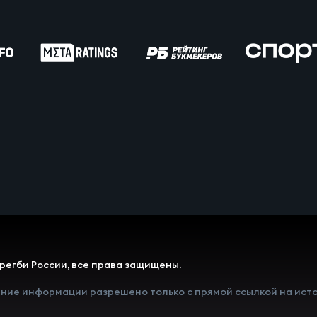
вила регби
венство России U17
икоррупционная политика
российские соревнования U16
российские соревнования U15
ОЕ
ект сводного календаря ФРР 2026
регби России, все права защищены.
ние информации разрешено только с прямой ссылкой на исто
пионат России по пляжному регби. Мужчин