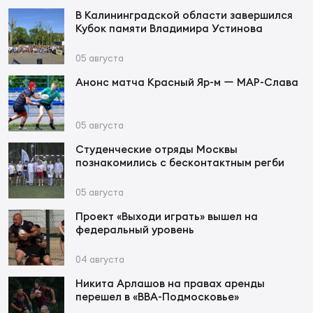
В Калининградской области завершился
Кубок памяти Владимира Устинова
Юно
Еди
про
05 августа
Анонс матча Красный Яр-м ー МАР-Слава
Пер
ОФИЦ
05 августа
Пер
Студенческие отряды Москвы
познакомились с бесконтактным регби
Зал
Пер
05 августа
Проект «Выходи играть» вышел на
Айд
федеральный уровень
Перв
04 августа
Док
Никита Арлашов на правах аренды
Пер
перешел в «ВВА-Подмосковье»