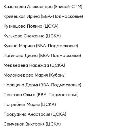
Фин
Казанцева Александра (Енисей-СТМ)
Цен
Кривецкая Ирина (ВВА-Подмосковье)
Фин
Кузнецова Полина (ЦСКА)
Дет
Кулькова Снежанна (ЦСКА)
Кукина Марина (ВВА-Подмосковье)
ЖЕНС
Сту
Логинова Диана (ВВА-Подмосковье)
Медведева Надежда (ЦСКА)
Чем
Рег
Молокоедова Мария (Кубань)
стр
Норицина Дарья (ВВА-Подмосковье)
Чем
Пестова Ольга (ВВА-Подмосковье)
Все
Погребняк Мария (ЦСКА)
Кубо
Прокудина Анастасия (ЦСКА)
Суд
Семченок Виктория (ЦСКА)