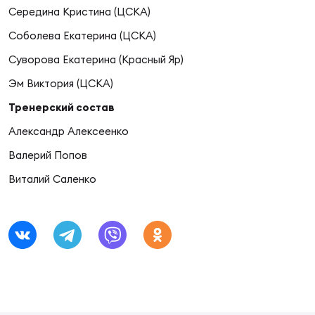
Фед
Середина Кристина (ЦСКА)
регб
Соболева Екатерина (ЦСКА)
Экс
Суворова Екатерина (Красный Яр)
Пер
Эм Виктория (ЦСКА)
Фон
Тренерский состав
Перв
Александр Алексеенко
ПРОГ
Валерий Попов
Перв
Виталий Саленко
Ака
Все
по р
Нов
ЮНОШ
Зай