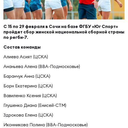
Суп
Поп
Сбо
ОТПРАВИТЬ
Регионы
Выс
Пра
Рус
С 15 по 29 февраля в Сочи на базе ФГБУ «Юг Спорт»
Сборные
пройдет сбор женской национальной сборной страны
по регби-7.
Лиг
Нац
Cостав команды
Антидопинг
ЖЕНС
Алиева Асият (ЦСКА)
Чем
Кон
Ананьева Алена (ВВА-Подмосковье)
Магазин
Сбо
ком
Баранчук Анна (ЦСКА)
Борн Екатерина (ЦСКА)
Кубо
Контакты
Сбо
Вавиленко Ксения (ЦСКА)
РЕГБИ
Глушенко Диана (Енисей-СТМ)
Высш
Здрокова Елена (ЦСКА)
Ист
Иконникова Полина (ВВА-Подмосковье)