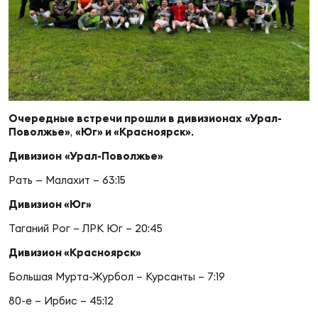
Суп
Поп
Сбо
ОТПРАВИТЬ
Регионы
Выс
Пра
Рус
Сборные
Лиг
Нац
Очередные встречи прошли в дивизионах
«Урал-
Антидопинг
ЖЕНС
Поволжье»
,
«Юг» и «Красноярск».
Дивизион
«Урал-
Поволжье
»
Чем
Кон
Магазин
Рать — Малахит – 63:15
Сбо
ком
Дивизион «Юг»
Кубо
Контакты
Таганий Рог – ЛРК Юг – 20:45
Сбо
РЕГБИ
Дивизион «Красноярск»
Высш
Большая Мурта-Журбол – Курсанты – 7:19
80-е – Ирбис – 45:12
Ист