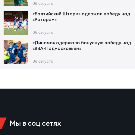
Фед
08 августа
регб
«Балтийский Шторм» одержал победу над
Экс
«Ротором»
Пер
08 августа
Фон
«Динамо» одержало бонусную победу над
«ВВА-Подмосковьем»
Перв
08 августа
ПРОГ
Перв
Ака
Все
по р
Нов
Мы в соц сетях
ЮНОШ
Зай