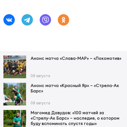
Фин
Цен
Фин
Дет
ЖЕНС
Сту
Анонс матча «Слава-МАР» – «Локомотив»
Чем
Рег
08 августа
стр
Анонс матча «Красный Яр» – «Стрела-Ак
Чем
Барс»
Все
08 августа
Кубо
Магомед Давудов: «100 матчей за
«Стрелу-Ак Барс» – наследие, о котором
Суд
буду вспоминать спустя годы»