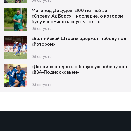
Фед
08 августа
регб
Магомед Давудов: «100 матчей за
Экс
«Стрелу-Ак Барс» – наследие, о котором
буду вспоминать спустя годы»
Пер
08 августа
Фон
«Балтийский Шторм» одержал победу над
«Ротором»
Перв
08 августа
ПРОГ
«Динамо» одержало бонусную победу над
Перв
«ВВА-Подмосковьем»
Ака
08 августа
Все
по р
Нов
ЮНОШ
Зай