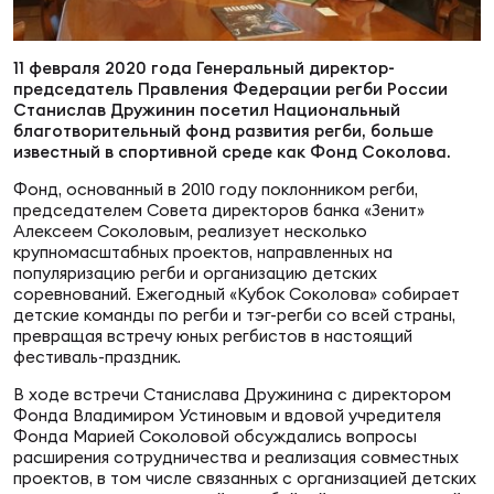
Суп
Поп
Сбо
ОТПРАВИТЬ
Регионы
11 февраля 2020 года Генеральный директор-
председатель Правления Федерации регби России
Выс
Пра
Рус
Станислав Дружинин посетил Национальный
Сборные
благотворительный фонд развития регби, больше
известный в спортивной среде как Фонд Соколова.
Лиг
Нац
Фонд, основанный в 2010 году поклонником регби,
Антидопинг
ЖЕНС
председателем Совета директоров банка «Зенит»
Алексеем Соколовым, реализует несколько
крупномасштабных проектов, направленных на
Чем
Кон
популяризацию регби и организацию детских
Магазин
Сбо
ком
соревнований. Ежегодный «Кубок Соколова» собирает
детские команды по регби и тэг-регби со всей страны,
Кубо
превращая встречу юных регбистов в настоящий
Контакты
фестиваль-праздник.
Сбо
РЕГБИ
В ходе встречи Станислава Дружинина с директором
Высш
Фонда Владимиром Устиновым и вдовой учредителя
Фонда Марией Соколовой обсуждались вопросы
расширения сотрудничества и реализация совместных
Ист
проектов, в том числе связанных с организацией детских