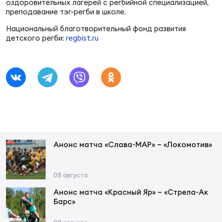
Фин
оздоровительных лагерей с регбийной специализацией,
преподавание тэг-регби в школе.
Цен
Национальный благотворительный фонд развития
Фин
детского регби:
regbist.ru
Дет
ЖЕНС
Сту
Чем
Рег
стр
Анонс матча «Слава-МАР» – «Локомотив»
Чем
08 августа
Все
Кубо
Анонс матча «Красный Яр» – «Стрела-Ак
Барс»
Суд