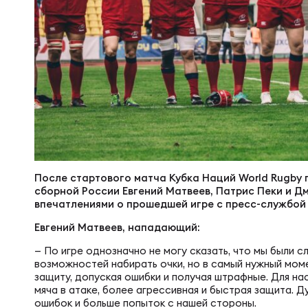
Суп
Поп
Сбо
Регионы
Выс
Пра
Рус
Сборные
Лиг
Нац
Антидопинг
ЖЕНС
Чем
Кон
Магазин
Сбо
После стартового матча Кубка Наций World Rugby 
сборной России Евгений Матвеев, Патрис Пеки и Д
впечатлениями о прошедшей игре с пресс-службой
Кубо
Контакты
РЕГБИ
Сбо
Евгений Матвеев, нападающий:
— По игре однозначно не могу сказать, что мы были с
Высш
возможностей набирать очки, но в самый нужный моме
Ист
защиту, допуская ошибки и получая штрафные. Для на
мяча в атаке, более агрессивная и быстрая защита. 
ошибок и больше попыток с нашей стороны.