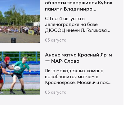
шансов. Счёт открыл Андрей
области завершился Кубок
Поселягин, после чего
памяти Владимира
Григорий Каргинов трижды
Устинова
С 1 по 4 августа в
поразил зачётное поле
Зеленоградске на базе
соперника, оформив хет-трик.
ДЮСОЦ имени Л. Голикова
Ещё одну попытку в первой
состоялся Кубок памяти
половине встречи занёс Егор
05 августа
Владимира Сергеевича
Толкалов, а Иван Чупров был
Устинова. В соревнованиях
безупречен…
приняли участие более 20
Анонс матча Красный Яр-м
команд в трех возрастных
ー МАР-Слава
категориях. Итоги турнира
Лига молодежных команд
Мальчики и девочки до 12 лет
возобновится матчем в
(2015–2016 г. р.): Мальчики и
Красноярске. Москвичи пока
девочки до 14 лет (2013–2014
возглавляют турнирную
г. р.): Юноши и девушки до 16…
05 августа
таблицу, имея в своем активе
20 очков после 6 матчей.
Красноярцы занимают 4-е
место, у них 13 очков в тех же
6 матчах. В игре первого
круга «МАР-Слава» одержала
уверенную победу 43:14.
Красный Яр-м – МАР-Слава 6