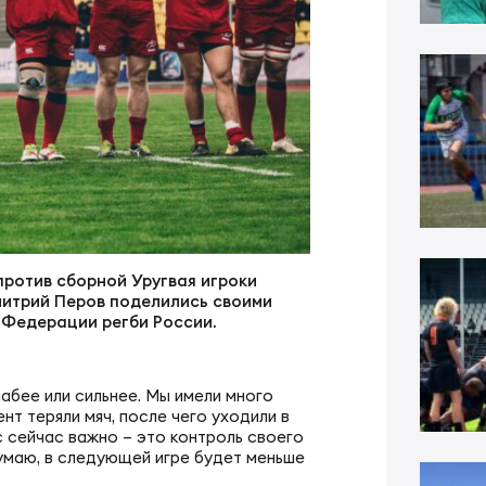
Согласен на обработку персональных данных
еркубок России
ечительский совет
рная России U17
ОТПРАВИТЬ
шая лига
вление
ские Барбарианс
а молодежных команд
иональный совет тренеров
КИЕ
пионат России по регби-7
трольно-дисциплинарный комитет
рная по регби-7
против сборной Уругвая игроки
митрий Перов поделились своими
 Федерации регби России.
к России по регби-7
 В РОССИИ
рная по регби
лабее или сильнее. Мы имели много
ая лига по регби-7
нт теряли мяч, после чего уходили в
ория регби в России
с сейчас важно – это контроль своего
Думаю, в следующей игре будет меньше