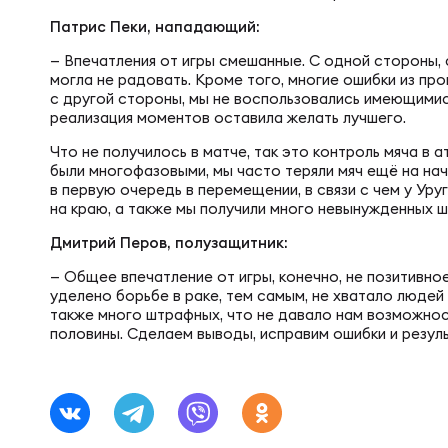
Фин
Цен
Патрис Пеки, нападающий:
— Впечатления от игры смешанные. С одной стороны,
Фин
могла не радовать. Кроме того, многие ошибки из пр
Дет
с другой стороны, мы не воспользовались имеющимися
реализация моментов оставила желать лучшего.
Что не получилось в матче, так это контроль мяча в 
ЖЕНС
Сту
были многофазовыми, мы часто теряли мяч ещё на нач
в первую очередь в перемещении, в связи с чем у Ур
на краю, а также мы получили много невынужденных 
Чем
Рег
Дмитрий Перов, полузащитник:
— Общее впечатление от игры, конечно, не позитивно
уделено борьбе в раке, тем самым, не хватало людей 
Чем
Все
также много штрафных, что не давало нам возможнос
половины. Сделаем выводы, исправим ошибки и резуль
Суд
Кубо