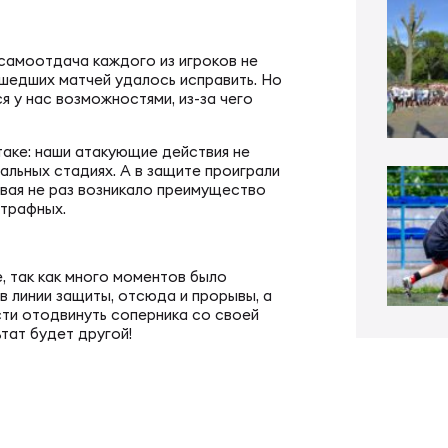
ал ФРЛ «Трудовые резервы»
тр проведения соревнований
 самоотдача каждого из игроков не
ал ФРЛ-7
ошедших матчей удалось исправить. Но
ско-юношеское регби
 у нас возможностями, из-за чего
атаке: наши атакующие действия не
КИЕ
денческое регби
альных стадиях. А в защите проиграли
угвая не раз возникало преимущество
штрафных.
пионат России по регби
би в армии и силовых структурах
е, так как много моментов было
в линии защиты, отсюда и прорывы, а
пионат России по регби-7
российская коллегия судей
ти отодвинуть соперника со своей
тат будет другой!
ьи
к России по регби-7