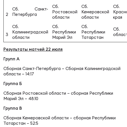
Фин
Сб.
Сб.
Сб.
Сб. Санкт-
Ростовской
Кемеровской
Красн
Цен
2
Петербурга
области
области
края
Фин
Сб.
Сб.
Сб.
Сб.
Калининградской
Республики
Республики
Дет
3
облас
области
Марий Эл
Татарстан
ЖЕНС
Результаты матчей 22 июля
Сту
Групп А
Чем
Сборная Санкт-Петербурга – Сборная Калининградской
Рег
области – 14:17
стр
Группа Б
Чем
Сборная Ростовской области – сборная Республики
Марий Эл – 48:10
Все
Кубо
Группа В
Сборная Кемеровской области – сборная Республики
Суд
Татарстан – 52:5