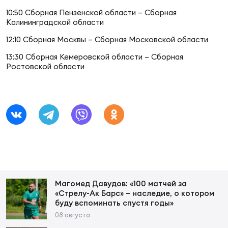
Зак
10:50 Сборная Пензенской области – Сборная
Перв
Калининградской области
12:10 Сборная Москвы – Сборная Московской области
Пра
Пер
13:30 Сборная Кемеровской области – Сборная
Ростовской области
Ант
Все
Все
ДРУГ
Магомед Давудов: «100 матчей за
«Стрелу-Ак Барс» – наследие, о котором
буду вспоминать спустя годы»
Про
08 августа
202