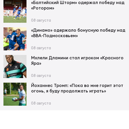
«Балтийский Шторм» одержал победу над
«Ротором»
Чем
08 августа
рег
«Динамо» одержало бонусную победу над
«ВВА-Подмосковьем»
Чем
08 августа
рег
Мхлели Дламини стал игроком «Красного
Яра»
Куб
08 августа
Муж
Йоханнес Тромп: «Пока во мне горит этот
огонь, я буду продолжать играть»
Куб
08 августа
Жен