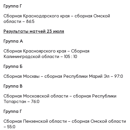
Фед
Группа Г
регб
Экс
Сборная Краснодарского края – сборная Омской
области – 86:5
Пер
Результаты матчей 23 июля
Фон
Группа А
Перв
Сборная Красноярского края – Сборная
Калининградской области – 105 : 10
ПРОГ
Группа Б
Перв
Сборная Москвы – сборная Республики Марий Эл – 97:0
Ака
Группа В
Все
Сборная Московской области – сборная Республики
по р
Татарстан – 76:0
Нов
Группа Г
Сборная Пензенской области – сборная Омской области
ЮНОШ
Зай
– 55:0