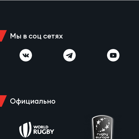
Чем
сне
Чем
Мы в соц сетях
сне
Кубо
Муж
Кубо
Жен
Официально