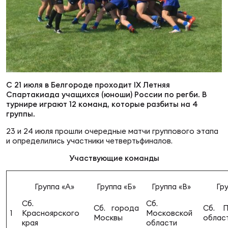
Суп
Поп
Сбо
ОТПРАВИТЬ
Регионы
Выс
Пра
Рус
Сборные
Лиг
Нац
С 21 июля в Белгороде проходит IX Летняя
Антидопинг
ЖЕНС
Спартакиада учащихся (юноши) России по регби. В
турнире играют 12 команд, которые разбиты на 4
группы.
Чем
Кон
Магазин
Сбо
23 и 24 июля прошли очередные матчи группового этапа
ком
и определились участники четвертьфиналов.
Кубо
Участвующие команды
Контакты
Сбо
РЕГБИ
Группа «А»
Группа «Б»
Группа «В»
Гру
Высш
Сб.
Сб.
Сб. города
Сб. П
1
Красноярского
Московской
Ист
Москвы
облас
края
области