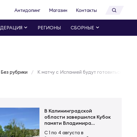
Антидопинг
Магазин
Контакты
ДЕРАЦИЯ
РЕГИОНЫ
СБОРНЫЕ
Без рубрики
К матчу с Испанией будут готовиться 32 иг
В Калининградской
области завершился Кубок
памяти Владимира
Устинова
С 1 по 4 августа в