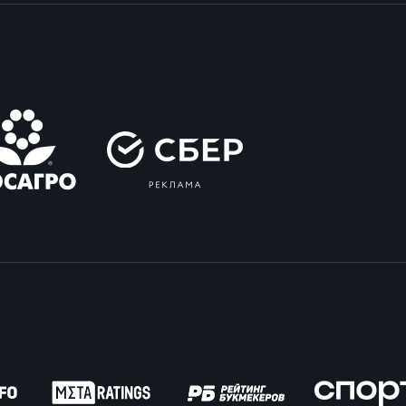
вила регби
венство России U17
икоррупционная политика
российские соревнования U16
российские соревнования U15
ОЕ
ект сводного календаря ФРР 2026
пионат России по пляжному регби. Мужчин