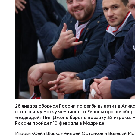
Суп
Поп
Сбо
Регионы
Выс
Пра
Рус
Сборные
Лиг
Нац
Антидопинг
ЖЕНС
Чем
Кон
Магазин
Сбо
Кубо
Контакты
РЕГБИ
Сбо
28 января сборная России по регби вылетит в Алика
стартовому матчу чемпионата Европы против сборн
Высш
«медведей» Лин Джонс берет в поездку 32 игрока. 
Ист
Россия пройдет 10 февраля в Мадриде.
Игроки «Сейл Шаркс» Андрей Остриков и Валерий Мо