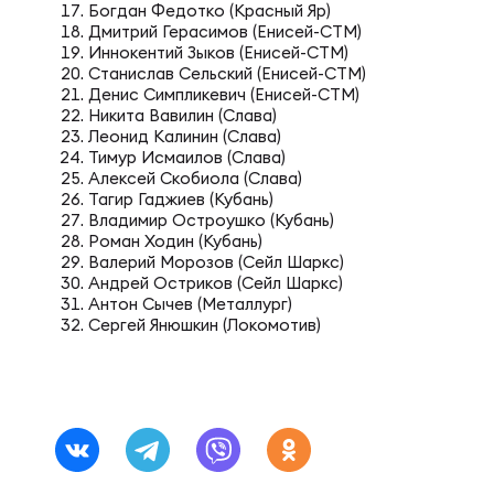
Фед
Экс
Богдан Федотко (Красный Яр)
Дмитрий Герасимов (Енисей-СТМ)
Иннокентий Зыков (Енисей-СТМ)
Станислав Сельский (Енисей-СТМ)
Пер
Фон
Денис Симпликевич (Енисей-СТМ)
Никита Вавилин (Слава)
Леонид Калинин (Слава)
Перв
Тимур Исмаилов (Слава)
Алексей Скобиола (Слава)
ПРОГ
Тагир Гаджиев (Кубань)
Владимир Остроушко (Кубань)
Перв
Роман Ходин (Кубань)
Ака
Валерий Морозов (Сейл Шаркс)
Андрей Остриков (Сейл Шаркс)
Антон Сычев (Металлург)
Все
Сергей Янюшкин (Локомотив)
Нов
ЮНОШ
Зай