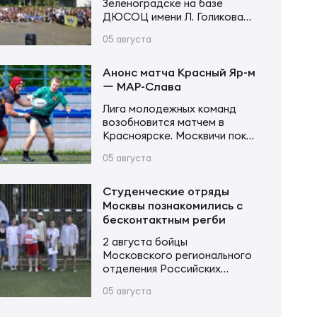
Зеленоградске на базе
ДЮСОЦ имени Л. Голикова
состоялся Кубок памяти
05 августа
Владимира Сергеевича
Устинова. В соревнованиях
приняли участие более 20
Анонс матча Красный Яр-м
команд в трех возрастных
ー МАР-Слава
категориях. Итоги турнира
Лига молодежных команд
Мальчики и девочки до 12 лет
возобновится матчем в
(2015–2016 г. р.): Мальчики и
Красноярске. Москвичи пока
девочки до 14 лет (2013–2014
возглавляют турнирную
г. р.): Юноши и девушки до 16…
05 августа
таблицу, имея в своем активе
20 очков после 6 матчей.
Красноярцы занимают 4-е
Студенческие отряды
место, у них 13 очков в тех же
Москвы познакомились с
6 матчах. В игре первого
бесконтактным регби
круга «МАР-Слава» одержала
2 августа бойцы
уверенную победу 43:14.
Московского регионального
Красный Яр-м – МАР-Слава 6
отделения Российских
августа 11:00 Красноярск,
студенческих отрядов
стадион «Красный Яр» Судья…
05 августа
приняли участие в Фестивале
народных игр трудового