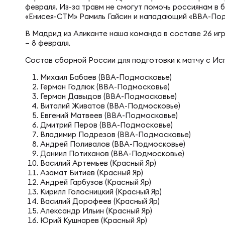
Фин
февраля. Из-за травм не смогут помочь россиянам в
Цен
«Енисея-СТМ» Рамиль Гайсин и нападающий «ВВА-Под
В Мадрид из Аликанте наша команда в составе 26 игр
Фин
– 8 февраля.
Дет
Состав сборной России для подготовки к матчу с Ис
Михаил Бабаев (ВВА-Подмосковье)
ЖЕНС
Сту
Герман Годлюк (ВВА-Подмосковье)
Герман Давыдов (ВВА-Подмосковье)
Виталий Живатов (ВВА-Подмосковье)
Евгений Матвеев (ВВА-Подмосковье)
Чем
Рег
Дмитрий Перов (ВВА-Подмосковье)
Владимир Подрезов (ВВА-Подмосковье)
Андрей Поливалов (ВВА-Подмосковье)
Чем
Все
Даниил Потиханов (ВВА-Подмосковье)
Василий Артемьев (Красный Яр)
Азамат Битиев (Красный Яр)
Андрей Гарбузов (Красный Яр)
Суд
Кубо
Кирилл Голосницкий (Красный Яр)
Василий Дорофеев (Красный Яр)
Александр Ильин (Красный Яр)
Юрий Кушнарев (Красный Яр)