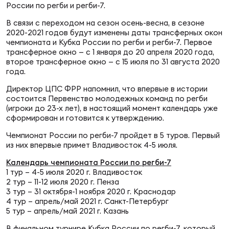
Фед
России по регби и регби-7.
регб
В связи с переходом на сезон осень-весна, в сезоне
Экс
2020-2021 годов будут изменены даты трансферных окон
чемпионата и Кубка России по регби и регби-7. Первое
Пер
трансферное окно — с 1 января до 20 апреля 2020 года,
второе трансферное окно — с 15 июля по 31 августа 2020
Фон
года.
Перв
Директор ЦПС ФРР напомнил, что впервые в истории
состоится Первенство молодежных команд по регби
(игроки до 23-х лет), в настоящий момент календарь уже
ПРОГ
сформирован и готовится к утверждению.
Перв
Чемпионат России по регби-7 пройдет в 5 туров. Первый
из них впервые примет Владивосток 4-5 июля.
Ака
Все
Календарь чемпионата России по регби-7
по р
1 тур – 4-5 июля 2020 г. Владивосток
2 тур – 11-12 июля 2020 г. Пенза
Нов
3 тур – 31 октября-1 ноября 2020 г. Краснодар
4 тур – апрель/май 2021 г. Санкт-Петербург
5 тур – апрель/май 2021 г. Казань
ЮНОШ
Зай
В финальном турнире Кубка России по регби-7, который