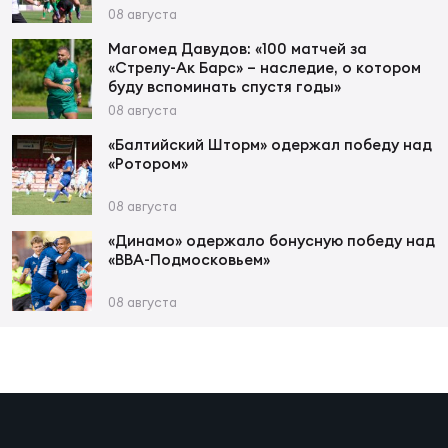
Зак
08 августа
Перв
Магомед Давудов: «100 матчей за
«Стрелу-Ак Барс» – наследие, о котором
Пра
буду вспоминать спустя годы»
Пер
08 августа
«Балтийский Шторм» одержал победу над
Ант
«Ротором»
Все
08 августа
«Динамо» одержало бонусную победу над
Все
«ВВА-Подмосковьем»
08 августа
ДРУГ
Про
202