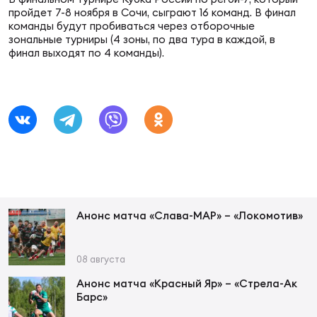
пройдет 7-8 ноября в Сочи, сыграют 16 команд. В финал
команды будут пробиваться через отборочные
Юно
Еди
зональные турниры (4 зоны, по два тура в каждой, в
финал выходят по 4 команды).
про
Пер
ОФИЦ
Пер
Зал
Пер
Анонс матча «Слава-МАР» – «Локомотив»
Айд
Перв
08 августа
Док
Анонс матча «Красный Яр» – «Стрела-Ак
Пер
Барс»