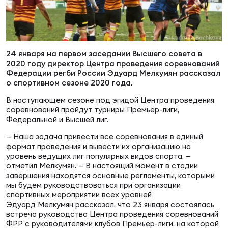
Суп
Поп
Сбо
ОТПРАВИТЬ
Регионы
Выс
Пра
Рус
24 января на первом заседании Высшего совета в
Сборные
2020 году директор Центра проведения соревнований
Федерации регби России Эдуард Мелкумян рассказал
Лиг
Нац
о спортивном сезоне 2020 года.
Антидопинг
ЖЕНС
В наступающем сезоне под эгидой Центра проведения
соревнований пройдут турниры Премьер-лиги,
Чем
Кон
Федеральной и Высшей лиг.
Магазин
Сбо
ком
— Наша задача привести все соревнования в единый
формат проведения и вывести их организацию на
Кубо
уровень ведущих лиг популярных видов спорта, —
Контакты
отметил Мелкумян. — В настоящий момент в стадии
Сбо
завершения находятся основные регламенты, которыми
РЕГБИ
мы будем руководствоваться при организации
Высш
спортивных мероприятии всех уровней
Эдуард Мелкумян рассказал, что 23 января состоялась
встреча руководства Центра проведения соревнований
Ист
ФРР с руководителями клубов Премьер-лиги, на которой