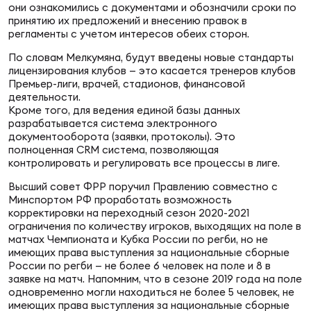
Фин
они ознакомились с документами и обозначили сроки по
принятию их предложений и внесению правок в
Цен
регламенты с учетом интересов обеих сторон.
Фин
По словам Мелкумяна, будут введены новые стандарты
лицензирования клубов — это касается тренеров клубов
Дет
Премьер-лиги, врачей, стадионов, финансовой
деятельности.
Кроме того, для ведения единой базы данных
ЖЕНС
разрабатывается система электронного
Сту
документооборота (заявки, протоколы). Это
полноценная CRM система, позволяющая
контролировать и регулировать все процессы в лиге.
Чем
Рег
Высший совет ФРР поручил Правлению совместно с
стр
Минспортом РФ проработать возможность
Чем
корректировки на переходный сезон 2020-2021
ограничения по количеству игроков, выходящих на поле в
матчах Чемпионата и Кубка России по регби, но не
Все
имеющих права выступления за национальные сборные
Кубо
России по регби — не более 6 человек на поле и 8 в
заявке на матч. Напомним, что в сезоне 2019 года на поле
одновременно могли находиться не более 5 человек, не
Суд
имеющих права выступления за национальные сборные