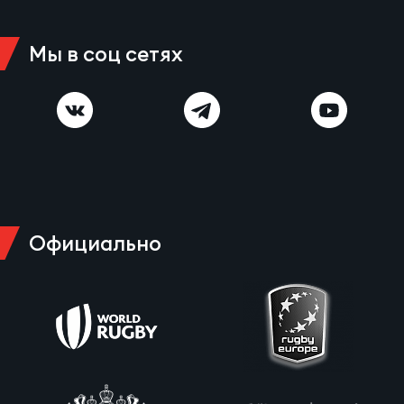
Мы в соц сетях
Чем
рег
Чем
рег
Куб
Официально
Муж
Куб
Жен