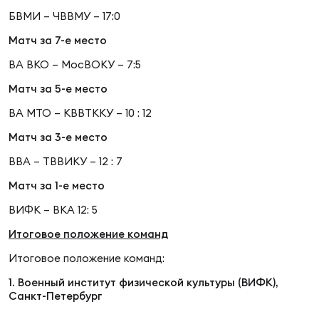
Фед
БВМИ – ЧВВМУ – 17:0
регб
Экс
Матч за 7-е место
ВА ВКО – МосВОКУ – 7:5
Пер
Фон
Матч за 5-е место
ВА МТО – КВВТККУ – 10 : 12
Перв
Матч за 3-е место
ПРОГ
ВВА – ТВВИКУ – 12 : 7
Перв
Матч за 1-е место
Ака
ВИФК – ВКА 12: 5
Все
Итоговое положение команд
по р
Нов
Итоговое положение команд:
1. Военный институт физической культуры (ВИФК),
Санкт-Петербург
ЮНОШ
Зай