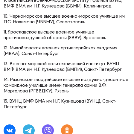
9. Балтийский военно-морской институт филиал ВУНЦ
Зак
ВМФ ВМА им Н.Г. Кузнецова (БВМИ), Калининград
Перв
10. Черноморское высшее военно-морское училище им
П.С. Нахимова (ЧВВМУ), Севастополь
Пра
Пер
11. Ярославское высшее военное училище
противовоздушной обороны (ЯВВУ), Ярославль
Ант
12. Михайловская военная артиллерийская академия
Все
(МВАА), Санкт-Петербург
13. Военно-морской политехнический институт ВУНЦ
ВМФ ВМА им Н.Г. Кузнецова (ВМПИ), Санкт-Петербург
Все
14. Рязанское гвардейское высшее воздушно-десантное
командное училище имени генерала армии В.Ф.
Маргелова (РГВВДКУ), Рязань
15. ВУНЦ ВМФ ВМА им Н.Г. Кузнецова (ВУНЦ), Санкт-
ДРУГ
Петербург
Про
202