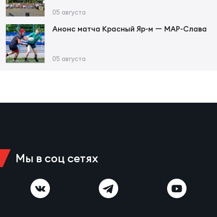
Чем
сне
05 августа
Анонс матча Красный Яр-м ー МАР-Слава
Чем
05 августа
сне
Кубо
Муж
Кубо
Жен
Мы в соц сетях