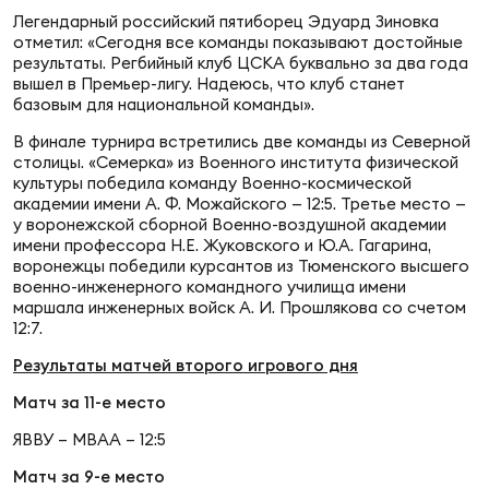
Фин
Легендарный российский пятиборец Эдуард Зиновка
отметил: «Сегодня все команды показывают достойные
Цен
результаты. Регбийный клуб ЦСКА буквально за два года
Фин
вышел в Премьер-лигу. Надеюсь, что клуб станет
базовым для национальной команды».
Дет
В финале турнира встретились две команды из Северной
столицы. «Семерка» из Военного института физической
ЖЕНС
культуры победила команду Военно-космической
академии имени А. Ф. Можайского — 12:5. Третье место —
Сту
у воронежской сборной Военно-воздушной академии
имени профессора Н.Е. Жуковского и Ю.А. Гагарина,
Чем
воронежцы победили курсантов из Тюменского высшего
Рег
военно-инженерного командного училища имени
маршала инженерных войск А. И. Прошлякова со счетом
стр
12:7.
Чем
Результаты матчей второго игрового дня
Все
Матч за 11-е место
Кубо
ЯВВУ – МВАА – 12:5
Суд
Матч за 9-е место