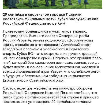
Суп
Поп
Сбо
ОТПРАВИТЬ
Регионы
29 сентября в спортивном городке Лужники
состоялись финальные матчи Кубка Вооруженых сил
Выс
Пра
Рус
Российской Федерации по регби-7.
Сборные
Приветствуя болельщиков и участников турнира,
Председатель Высшего совета Федерации регби
Лиг
Нац
России Игорь Артемьев подчеркнул: «Дорогие наши
Антидопинг
ЖЕНС
воины, спасибо за этот праздник! Армейский спорт
всегда был флагманом российского и советского
спорта. Кубок ВС — это возрождение лучших традиций
Чем
Кон
нашего офицерства и армии. Надеюсь, что принцип фаер-
Магазин
Сбо
ком
плэй, который был характерен для наших воинов, всегда
будет лежать в основе нашей мужественной, жесткой и
Кубо
всегда справедливой игры. Уверен, что армейское регби
Контакты
в будущем обеспечит нам победы на чемпионатах
Сбо
Европы, мира и Олимпийских играх».
РЕГБИ
Высш
Статс-секретарь — заместитель министра обороны
Российской Федерации Николай Панков сообщил, что
регби бурно и активно развивается в стране и армии, за
Ист
несколько лет уже созданы 22 армейские команды.