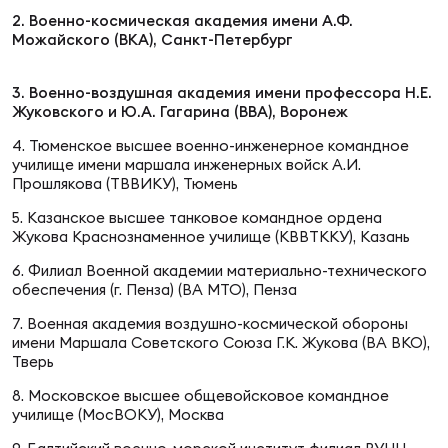
2. Военно-космическая академия имени А.Ф.
Можайского (ВКА), Санкт-Петербург
Юно
Еди
про
3. Военно-воздушная академия имени профессора Н.Е.
Жуковского и Ю.А. Гагарина (ВВА), Воронеж
Пер
4. Тюменское высшее военно-инженерное командное
училище имени маршала инженерных войск А.И.
ОФИЦ
Прошлякова (ТВВИКУ), Тюмень
Пер
5. Казанское высшее танковое командное ордена
Жукова Краснознаменное училище (КВВТККУ), Казань
Зал
Пер
6. Филиал Военной академии материально-технического
обеспечения (г. Пенза) (ВА МТО), Пенза
Айд
7. Военная академия воздушно-космической обороны
Перв
имени Маршала Советского Союза Г.К. Жукова (ВА ВКО),
Тверь
Док
8. Московское высшее общевойсковое командное
Пер
училище (МосВОКУ), Москва