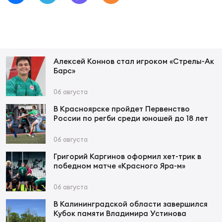
Чем
рег
Алексей Коннов стал игроком «Стрелы-Ак
Барс»
Чем
рег
06 августа
В Красноярске пройдет Первенство
России по регби среди юношей до 18 лет
Куб
Муж
06 августа
Григорий Каргинов оформил хет-трик в
победном матче «Красного Яра-м»
Куб
Жен
06 августа
В Калининградской области завершился
Кубок памяти Владимира Устинова