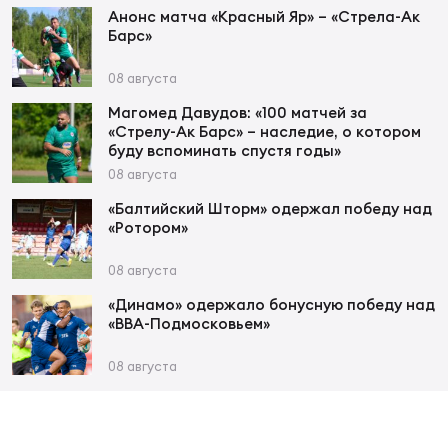
Фед
Анонс матча «Красный Яр» – «Стрела-Ак
регб
Барс»
Экс
08 августа
Пер
Магомед Давудов: «100 матчей за
Фон
«Стрелу-Ак Барс» – наследие, о котором
буду вспоминать спустя годы»
Перв
08 августа
«Балтийский Шторм» одержал победу над
ПРОГ
«Ротором»
Перв
08 августа
Ака
«Динамо» одержало бонусную победу над
Все
«ВВА-Подмосковьем»
по р
Нов
08 августа
ЮНОШ
Зай