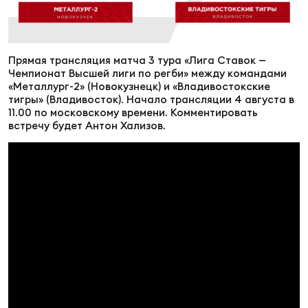
Суп
Поп
Сбо
ОТПРАВИТЬ
Регионы
Прямая трансляция матча 3 тура «Лига Ставок —
Выс
Пра
Рус
Чемпионат Высшей лиги по регби» между командами
Сборные
«Металлург-2» (Новокузнецк) и «Владивостокские
тигры» (Владивосток). Начало трансляции 4 августа в
Лиг
Нац
11.00 по московскому времени. Комментировать
Антидопинг
встречу будет Антон Хализов.
ЖЕНС
Чем
Кон
Магазин
Сбо
ком
Кубо
Контакты
Сбо
РЕГБИ
Высш
Ист