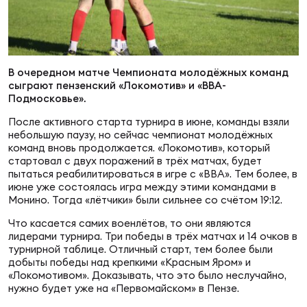
Суп
Поп
Сбо
ОТПРАВИТЬ
Регионы
Выс
Пра
Рус
В очередном матче Чемпионата молодёжных команд
Сборные
сыграют пензенский «Локомотив» и «ВВА-
Подмосковье».
Лиг
Нац
После активного старта турнира в июне, команды взяли
Антидопинг
ЖЕНС
небольшую паузу, но сейчас чемпионат молодёжных
команд вновь продолжается. «Локомотив», который
Чем
Кон
стартовал с двух поражений в трёх матчах, будет
Магазин
пытаться реабилитироваться в игре с «ВВА». Тем более, в
Сбо
ком
июне уже состоялась игра между этими командами в
Монино. Тогда «лётчики» были сильнее со счётом 19:12.
Кубо
Контакты
Что касается самих военлётов, то они являются
Сбо
лидерами турнира. Три победы в трёх матчах и 14 очков в
РЕГБИ
турнирной таблице. Отличный старт, тем более были
Высш
добыты победы над крепкими «Красным Яром» и
«Локомотивом». Доказывать, что это было неслучайно,
нужно будет уже на «Первомайском» в Пензе.
Ист