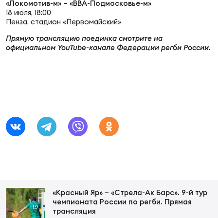
Фин
«Локомотив-м» – «ВВА-Подмосковье-м»
18 июля, 18:00
Пенза, стадион «Первомайский»
Цен
Фин
Прямую трансляцию поединка смотрите на
официальном YouTube-канале Федерации регби России.
Дет
ЖЕНС
Сту
Чем
Рег
стр
Чем
Все
Кубо
«Красный Яр» – «Стрела-Ак Барс». 9-й тур
чемпионата России по регби. Прямая
Суд
трансляция