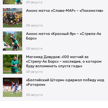
Фед
09 августа
регб
Анонс матча «Слава-МАР» – «Локомотив»
Экс
Пер
08 августа
Фон
Анонс матча «Красный Яр» – «Стрела-Ак
Барс»
Перв
08 августа
ПРОГ
Магомед Давудов: «100 матчей за
Перв
«Стрелу-Ак Барс» – наследие, о котором
буду вспоминать спустя годы»
Ака
08 августа
Все
«Балтийский Шторм» одержал победу над
по р
«Ротором»
Нов
08 августа
ЮНОШ
Зай