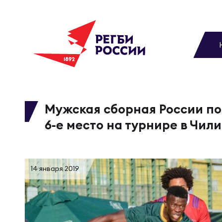
До
Новости
Вы
МУЖС
ВИДЕ
УПРА
МУЖС
Матчи
Мужская сборная России по
6-е место на турнире в Чили
Чем
Цел
Сбо
Турниры
ФОТО
Куб
Стр
Сбо
14 января 2019
Медиа
ЖУРНА
Спа
Выс
Сбо
Федерация