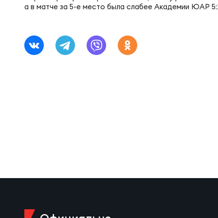
Фин
а в матче за 5-е место была слабее Академии ЮАР 5:
Цен
Фин
Дет
ЖЕНС
Сту
Чем
Рег
Чем
Все
Суд
Кубо