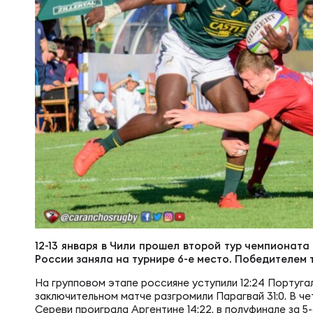
Суп
Поп
Сбо
Регионы
Выс
Пра
Рус
Сборные
Лиг
Нац
Антидопинг
ЖЕНС
Чем
Кон
Магазин
Сбо
Кубо
Контакты
РЕГБИ
Сбо
12-13 января в Чили прошел второй тур чемпионат
России заняла на турнире 6-е место. Победителем 
Высш
Ист
На групповом этапе россияне уступили 12:24 Португали
заключительном матче разгромили Парагвай 31:0. В 
Сереви проиграла Аргентине 14:22, в полуфинале за 5-е