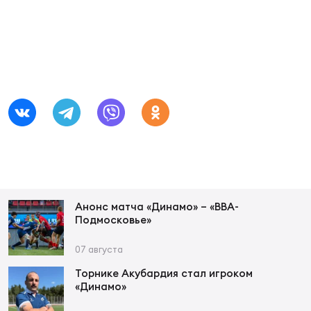
Фин
Цен
Фин
Дет
ЖЕНС
Сту
Чем
Рег
стр
Анонс матча «Динамо» – «ВВА-
Чем
Подмосковье»
Все
07 августа
Кубо
Торнике Акубардия стал игроком
«Динамо»
Суд