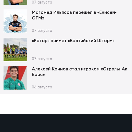
Фед
07 августа
регб
Магомед Ильясов перешел в «Енисей-
Экс
СТМ»
Пер
07 августа
Фон
«Ротор» примет «Балтийский Шторм»
Перв
07 августа
ПРОГ
Алексей Коннов стал игроком «Стрелы-Ак
Перв
Барс»
Ака
06 августа
Все
по р
Нов
ЮНОШ
Зай