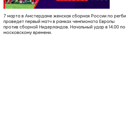
Суп
Поп
Сбо
ОТПРАВИТЬ
Регионы
7 марта в Амстердаме женская сборная России по регби
проведет первый матч в рамках чемпионата Европы
Выс
Пра
Рус
против сборной Нидерландов. Начальный удар в 14.00 по
Сборные
московскому времени.
Лиг
Нац
Антидопинг
ЖЕНС
Чем
Кон
Магазин
Сбо
ком
Кубо
Контакты
Сбо
РЕГБИ
Высш
Ист