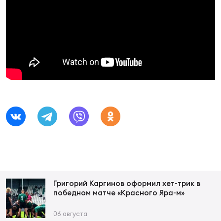
Фин
Цен
Фин
Дет
ЖЕНС
Сту
Чем
Рег
стр
Чем
Все
Григорий Каргинов оформил хет-трик в
Кубо
победном матче «Красного Яра-м»
Суд
06 августа