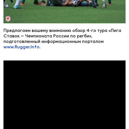
Суп
Поп
Сбо
ОТПРАВИТЬ
Регионы
Выс
Пра
Рус
Предлагаем вашему вниманию обзор 4-го тура «Лига
Сборные
Ставок — Чемпионата России по регби»,
подготовленный информационным порталом
Лиг
Нац
www.Rugger.Info
.
Антидопинг
ЖЕНС
Чем
Кон
Магазин
Сбо
ком
Кубо
Контакты
Сбо
РЕГБИ
Высш
Ист