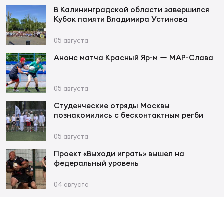
Фед
В Калининградской области завершился
регб
Кубок памяти Владимира Устинова
Экс
05 августа
Пер
Анонс матча Красный Яр-м ー МАР-Слава
Фон
Перв
05 августа
Студенческие отряды Москвы
ПРОГ
познакомились с бесконтактным регби
Перв
05 августа
Ака
Проект «Выходи играть» вышел на
Все
федеральный уровень
по р
Нов
04 августа
ЮНОШ
Зай