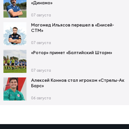
Фин
«Динамо»
Цен
07 августа
Фин
Магомед Ильясов перешел в «Енисей-
СТМ»
Дет
07 августа
ЖЕНС
«Ротор» примет «Балтийский Шторм»
Сту
Чем
07 августа
Рег
Алексей Коннов стал игроком «Стрелы-Ак
стр
Барс»
Чем
06 августа
Все
Кубо
Суд