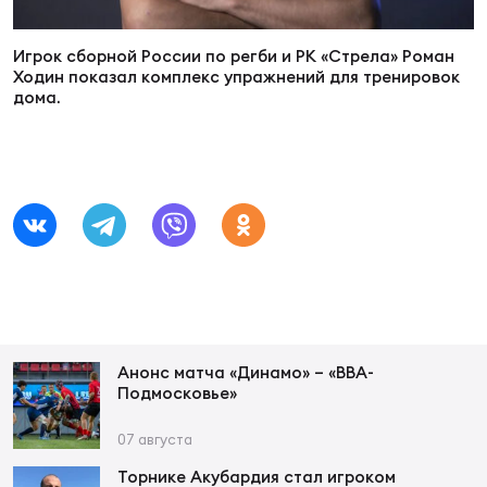
Суп
Поп
Сбо
ОТПРАВИТЬ
Регионы
Игрок сборной России по регби и РК «Стрела» Роман
Ходин показал комплекс упражнений для тренировок
дома.
Выс
Пра
Рус
Сборные
Лиг
Нац
Антидопинг
ЖЕНС
Чем
Кон
Магазин
Сбо
ком
Кубо
Контакты
Сбо
Анонс матча «Динамо» – «ВВА-
РЕГБИ
Подмосковье»
Высш
07 августа
Ист
Торнике Акубардия стал игроком