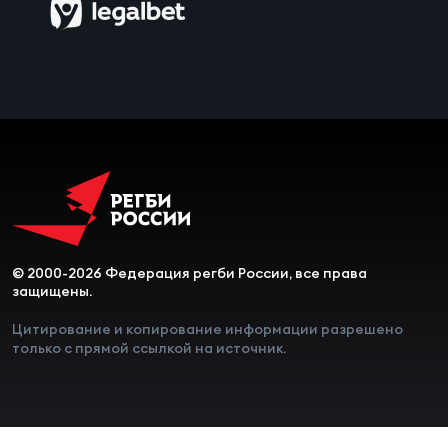
Чем
сне
Чем
сне
Кубо
Муж
© 2000-2026 Федерация регби России, все права
Кубо
защищены.
Жен
Цитирование и копирование информации разрешено
только с прямой ссылкой на источник.