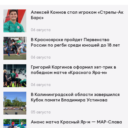
Зак
Перв
Алексей Коннов стал игроком «Стрелы-Ак
Барс»
Пра
Пер
06 августа
В Красноярске пройдет Первенство
Ант
России по регби среди юношей до 18 лет
Все
06 августа
Григорий Каргинов оформил хет-трик в
Все
победном матче «Красного Яра-м»
06 августа
В Калининградской области завершился
ДРУГ
Кубок памяти Владимира Устинова
05 августа
Про
Анонс матча Красный Яр-м ー МАР-Слава
202