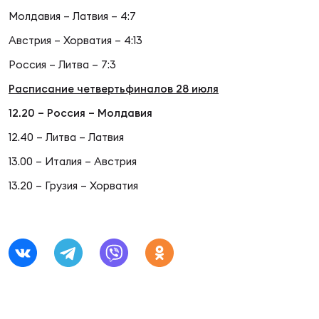
Молдавия – Латвия – 4:7
Юно
Еди
Австрия – Хорватия – 4:13
про
Россия – Литва – 7:3
Расписание четвертьфиналов 28 июля
Пер
12.20 – Россия – Молдавия
ОФИЦ
12.40 – Литва – Латвия
Пер
13.00 – Италия – Австрия
Зал
13.20 – Грузия – Хорватия
Пер
Айд
Перв
Док
Пер