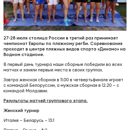
Суп
Поп
Сбо
ОТПРАВИТЬ
Регионы
Выс
Пра
Рус
Сборные
27-28 июля столица России в третий раз принимает
чемпионат Европы по пляжному регби. Соревнования
Лиг
Нац
проходят в центре пляжных видов спорта «Динамо» на
Антидопинг
ЖЕНС
Водном стадионе.
В первый день турнира наши сборные победили во всех
Чем
Кон
матчах и заняли первые места в своих группах.
Магазин
Сбо
ком
Завтра женская сборная в 11.00 в четвертьфинале играет
с командой Белоруссии, а мужская сборная в 12.20 – с
Кубо
командой Молдавии.
Контакты
Сбо
Результаты матчей группового этапа.
РЕГБИ
Высш
Женский турнир
Италия – Беларусь – 13:1
Ист