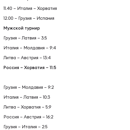
Фед
регб
11.40 – Италия – Хорватия
Экс
12.00 – Грузия – Испания
Мужской турнир
Пер
Фон
Грузия – Латвия – 3:5
Италия – Молдавия – 9:4
Перв
Литва – Австрия – 13:4
ПРОГ
Россия – Хорватия – 11:5
Перв
Ака
Грузия – Молдавия – 9:2
Все
Италия – Латвия – 10:3
по р
Нов
Литва – Хорватия – 5:9
Россия – Австрия – 16:2
ЮНОШ
Зай
Грузия – Италия – 2:5