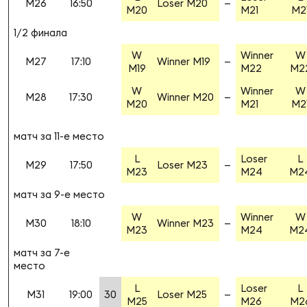
M26
16:50
Loser M20
—
Зак
M20
M21
M2
Перв
1/2 финала
W
Winner
W
Пра
M27
17:10
Winner M19
—
M19
M22
M2
Пер
W
Winner
W
M28
17:30
Winner M20
—
M20
M21
M2
Ант
Все
матч за 11-е место
L
Loser
L
M29
17:50
Loser M23
—
Все
M23
M24
M2
матч за 9-е место
W
Winner
W
M30
18:10
Winner M23
—
M23
M24
M2
ДРУГ
матч за 7-е
место
Про
L
Loser
L
M31
19:00
30
Loser M25
—
202
M25
M26
M2