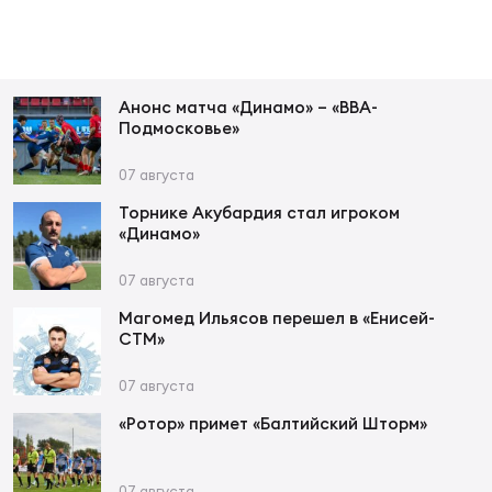
Чем
сне
Чем
Анонс матча «Динамо» – «ВВА-
Подмосковье»
сне
07 августа
Торнике Акубардия стал игроком
Кубо
«Динамо»
Муж
07 августа
Магомед Ильясов перешел в «Енисей-
Кубо
СТМ»
Жен
07 августа
«Ротор» примет «Балтийский Шторм»
07 августа