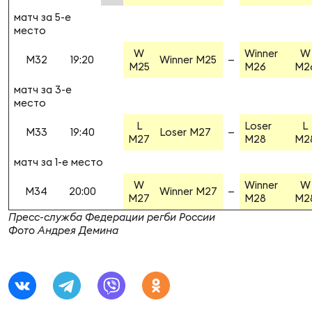
матч за 5-е
место
Чем
W
Winner
W
M32
19:20
Winner M25
—
рег
M25
M26
M2
матч за 3-е
место
Чем
L
Loser
L
рег
M33
19:40
Loser M27
—
M27
M28
M2
матч за 1-е место
Куб
W
Winner
W
M34
20:00
Winner M27
—
Муж
M27
M28
M2
Пресс-служба Федерации регби России
Фото Андрея Демина
Куб
Жен