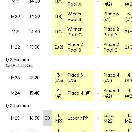
M19
14:00
1.(A)
—
Pool A
(#2)
(#2
Winner
Place 3
3.
Юно
Еди
M20
14:20
1.(B)
—
Pool B
(#1)
(#1
про
Winner
Place 2
M21
14:40
1.(C)
—
2.(A
Pool C
Pool A
Пер
Place 2
Place 2
M22
15:00
2.(B)
—
2.(C
Pool B
Pool C
ОФИЦ
Пер
1/2 финала
CHALLENGE
Зал
3.
Place 3
Place 4
4.
M23
15:20
—
Пер
(#3)
(#3)
(#3)
(#3
4.
Place 4
4.
M24
15:40
Place 4 (#1)
—
Айд
(#1)
(#2)
(#2
Перв
1/2 финала
Док
L
Loser
L
M25
16:30
30
Loser M19
—
Пер
M19
M22
M2
L
Loser
L