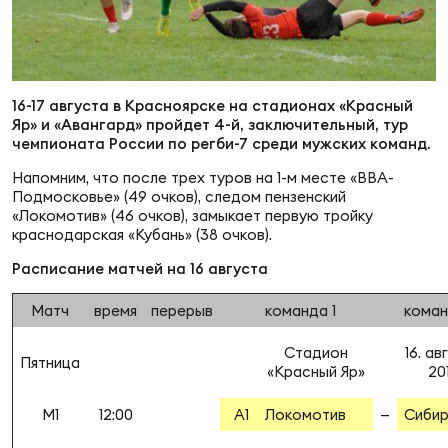
Суп
Поп
Сбо
ОТПРАВИТЬ
Регионы
Выс
Пра
Рус
16-17 августа в Красноярске на стадионах «Красный
Сборные
Яр» и «Авангард» пройдет 4-й, заключительный, тур
чемпионата России по регби-7 среди мужских команд.
Лиг
Нац
Напомним, что после трех туров на 1-м месте «ВВА-
Антидопинг
ЖЕНС
Подмосковье» (49 очков), следом пензенский
«Локомотив» (46 очков), замыкает первую тройку
Чем
Кон
краснодарская «Кубань» (38 очков).
Магазин
Сбо
ком
Расписание матчей на 16 августа
Кубо
Матч
время
перерыв
команда 1
коман
Контакты
Сбо
Стадион
16. ав
РЕГБИ
Пятница
«Красный Яр»
20
Высш
M1
12:00
A1
Локомотив
—
Сибир
Ист