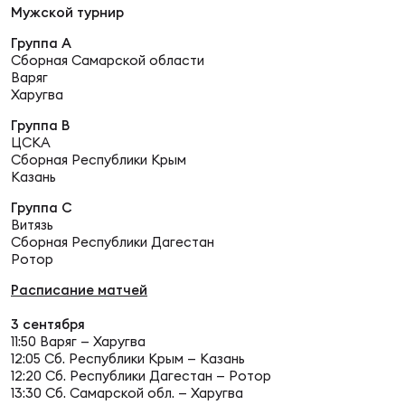
Фед
Мужской турнир
регб
Группа А
Экс
Сборная Самарской области
Варяг
Пер
Харугва
Фон
Группа В
ЦСКА
Перв
Сборная Республики Крым
Казань
ПРОГ
Группа С
Перв
Витязь
Сборная Республики Дагестан
Ротор
Ака
Все
Расписание матчей
по р
3 сентября
Нов
11:50 Варяг — Харугва
12:05 Сб. Республики Крым — Казань
12:20 Сб. Республики Дагестан — Ротор
ЮНОШ
Зай
13:30 Сб. Самарской обл. — Харугва