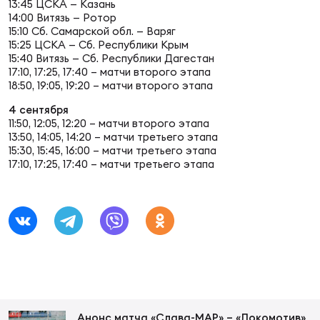
13:45 ЦСКА — Казань
14:00 Витязь — Ротор
15:10 Сб. Самарской обл. — Варяг
Юно
Еди
15:25 ЦСКА — Сб. Республики Крым
про
15:40 Витязь — Сб. Республики Дагестан
17:10, 17:25, 17:40 – матчи второго этапа
18:50, 19:05, 19:20 – матчи второго этапа
Пер
4 сентября
11:50, 12:05, 12:20 – матчи второго этапа
ОФИЦ
13:50, 14:05, 14:20 – матчи третьего этапа
Пер
15:30, 15:45, 16:00 – матчи третьего этапа
17:10, 17:25, 17:40 – матчи третьего этапа
Зал
Пер
Айд
Перв
Док
Пер
Анонс матча «Слава-МАР» – «Локомотив»