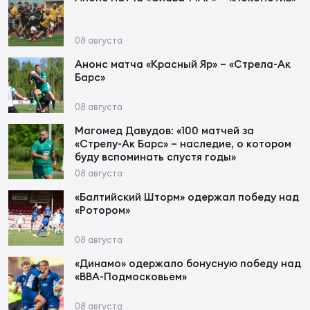
Зак
Перв
08 августа
Пра
Анонс матча «Красный Яр» – «Стрела-Ак
Пер
Барс»
Ант
08 августа
Все
Магомед Давудов: «100 матчей за
«Стрелу-Ак Барс» – наследие, о котором
буду вспоминать спустя годы»
Все
08 августа
«Балтийский Шторм» одержал победу над
«Ротором»
ДРУГ
08 августа
«Динамо» одержало бонусную победу над
«ВВА-Подмосковьем»
Про
202
08 августа