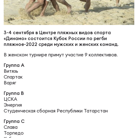
Суп
Поп
Сбо
ОТПРАВИТЬ
Регионы
Выс
Пра
Рус
3-4 сентября в Центре пляжных видов спорта
Сборные
«Динамо» состоится Кубок России по регби
пляжное-
2022 среди мужских и женских команд.
Лиг
Нац
В женском турнире примут участие 9 коллективов.
Антидопинг
ЖЕНС
Группа А
Витязь
Чем
Кон
Спартак
Магазин
Сбо
ком
Варяг
Группа В
Кубо
Контакты
ЦСКА
Сбо
Энергия
РЕГБИ
Студенческая сборная Республики Татарстан
Высш
Группа С
Слава
Ист
Торпедо