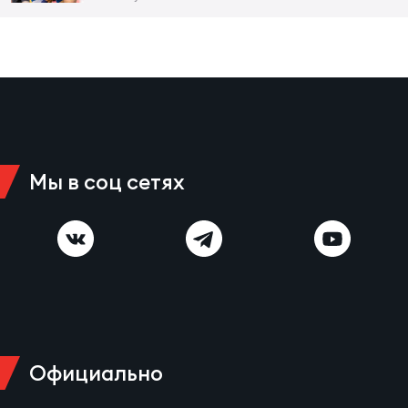
Чем
рег
Чем
рег
Мы в соц сетях
Куб
Муж
Куб
Жен
Официально