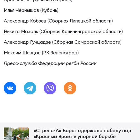
Зак
Перв
Илья Чернышов (Кубань)
Александр Кобзев (Сборная Липецкой области)
Пра
Никита Мозоль (Сборная Калининградской области)
Пер
Александр Гунцадзе (Сборная Самарской области)
Ант
Максим Шевцов (РК Зеленоград)
Все
Пресс-служба Федерации регби России
Все
ДРУГ
Про
«Стрела-Ак Барс» одержала победу над
«Красным Яром» в упорной борьбе
202