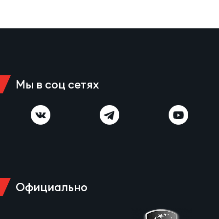
Чем
сне
Чем
сне
Мы в соц сетях
Кубо
Муж
Кубо
Жен
Официально