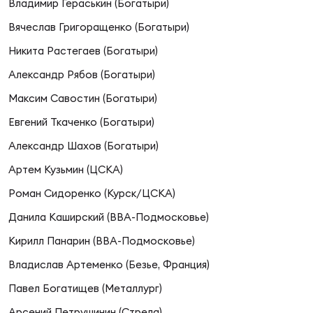
Владимир Гераськин (Богатыри)
Вячеслав Григоращенко (Богатыри)
Юно
Еди
Никита Растегаев (Богатыри)
про
Александр Рябов (Богатыри)
Пер
Максим Савостин (Богатыри)
Евгений Ткаченко (Богатыри)
ОФИЦ
Пер
Александр Шахов (Богатыри)
Артем Кузьмин (ЦСКА)
Зал
Пер
Роман Сидоренко (Курск/ЦСКА)
Данила Каширский (ВВА-Подмосковье)
Айд
Перв
Кирилл Панарин (ВВА-Подмосковье)
Владислав Артеменко (Безье, Франция)
Док
Пер
Павел Богатищев (Металлург)
Арсений Петрушинин (Стрела)