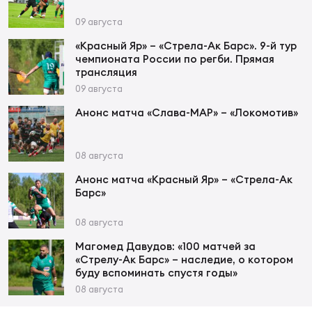
09 августа
Чем
«Красный Яр» – «Стрела-Ак Барс». 9-й тур
чемпионата России по регби. Прямая
рег
трансляция
09 августа
Чем
Анонс матча «Слава-МАР» – «Локомотив»
рег
08 августа
Куб
Анонс матча «Красный Яр» – «Стрела-Ак
Барс»
Муж
08 августа
Куб
Магомед Давудов: «100 матчей за
«Стрелу-Ак Барс» – наследие, о котором
Жен
буду вспоминать спустя годы»
08 августа