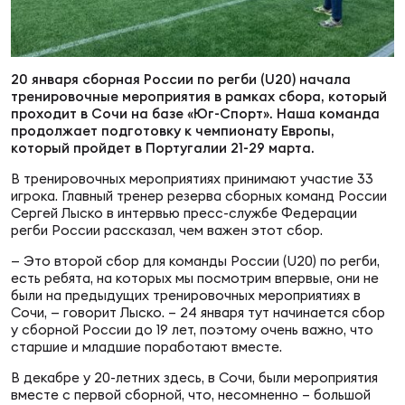
Суп
Поп
Сбо
ОТПРАВИТЬ
Регионы
20 января сборная России по регби (U20) начала
Выс
Пра
Рус
тренировочные мероприятия в рамках сбора, который
Сборные
проходит в Сочи на базе «Юг-Спорт». Наша команда
продолжает подготовку к чемпионату Европы,
Лиг
Нац
который пройдет в Португалии 21-29 марта.
Антидопинг
ЖЕНС
В тренировочных мероприятиях принимают участие 33
игрока. Главный тренер резерва сборных команд России
Чем
Кон
Сергей Лыско в интервью пресс-службе Федерации
Магазин
регби России рассказал, чем важен этот сбор.
Сбо
ком
— Это второй сбор для команды России (U20) по регби,
Кубо
есть ребята, на которых мы посмотрим впервые, они не
Контакты
были на предыдущих тренировочных мероприятиях в
Сбо
Сочи, — говорит Лыско. – 24 января тут начинается сбор
РЕГБИ
у сборной России до 19 лет, поэтому очень важно, что
Высш
старшие и младшие поработают вместе.
В декабре у 20-летних здесь, в Сочи, были мероприятия
Ист
вместе с первой сборной, что, несомненно – большой