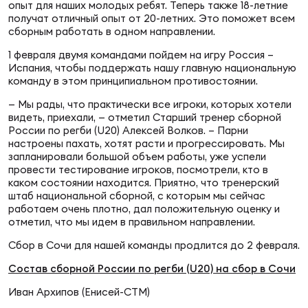
Фин
опыт для наших молодых ребят. Теперь также 18-летние
получат отличный опыт от 20-летних. Это поможет всем
сборным работать в одном направлении.
Цен
Фин
1 февраля двумя командами пойдем на игру Россия –
Испания, чтобы поддержать нашу главную национальную
команду в этом принципиальном противостоянии.
Дет
— Мы рады, что практически все игроки, которых хотели
ЖЕНС
видеть, приехали, — отметил Старший тренер сборной
России по регби (U20) Алексей Волков. – Парни
Сту
настроены пахать, хотят расти и прогрессировать. Мы
запланировали большой объем работы, уже успели
Чем
провести тестирование игроков, посмотрели, кто в
Рег
каком состоянии находится. Приятно, что тренерский
штаб национальной сборной, с которым мы сейчас
стр
работаем очень плотно, дал положительную оценку и
Чем
отметил, что мы идем в правильном направлении.
Сбор в Сочи для нашей команды продлится до 2 февраля.
Все
Кубо
Состав сборной России по регби (U20) на сбор в Сочи
Иван Архипов (Енисей-СТМ)
Суд