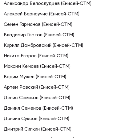
Фед
Александр Белослудцев (Енисей-СТМ)
регб
Алексей Бернаучис (Енисей-СТМ)
Экс
Семен Гарманов (Енисей-СТМ)
Пер
Владимир Глотов (Енисей-СТМ)
Фон
Кирилл Домбровский (Енисей-СТМ)
Перв
Никита Егоров (Енисей-СТМ)
Максим Кемаев (Енисей-СТМ)
ПРОГ
Перв
Вадим Мужев (Енисей-СТМ)
Артем Ровский (Енисей-СТМ)
Ака
Все
Денис Семиков (Енисей-СТМ)
по р
Даниил Семенов (Енисей-СТМ)
Нов
Даниил Суксов (Енисей-СТМ)
Дмитрий Сипкин (Енисей-СТМ)
ЮНОШ
Зай