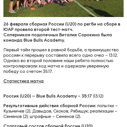
Суп
Поп
Сбо
ОТПРАВИТЬ
Регионы
26 февраля сборная России (U20) по регби на сборе в
Выс
Пра
Рус
ЮАР провела второй тест-матч.
Сборные
Соперником подопечных Виталия Сорокина была
команда Blue Bulls Academy.
Лиг
Нац
Первый тайм прошел в равной борьбе, а преимущество
Антидопинг
ЖЕНС
россиян к перерыву составило всего одно очко – 13:12.
Однако во второй половине наши ребята полностью
контролировали ход матча и одержали уверенную
Чем
Кон
Магазин
победу со счетом 35:17.
Сбо
ком
Статистика матча
Кубо
Контакты
Сбо
Россия (U20) — Blue Bulls Academy – 35:17
(13:12)
РЕГБИ
Результативные действия сборной России:
попытки –
Высш
Кузьмичев (2), Давыдов, Скоков, Рябищук; реализации –
Семенов (2); штрафные – Семенов (2).
Ист
Стартовый состав сборной России (U20)