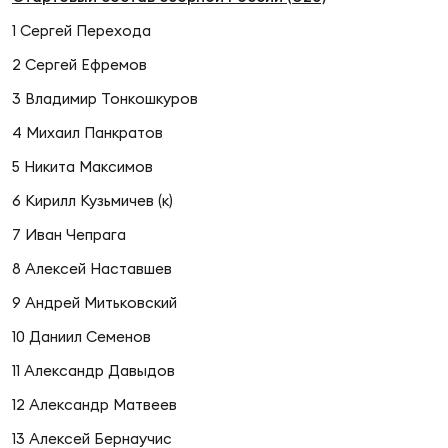
Фин
1 Сергей Перехода
Цен
2 Сергей Ефремов
Фин
3 Владимир Тонкошкуров
Дет
4 Михаил Панкратов
ЖЕНС
5 Никита Максимов
Сту
6 Кирилл Кузьмичев (к)
7 Иван Чепрага
Чем
Рег
8 Алексей Наставшев
стр
9 Андрей Митьковский
Чем
10 Даниил Семенов
Все
11 Александр Давыдов
Кубо
12 Александр Матвеев
Суд
13 Алексей Бернаучис