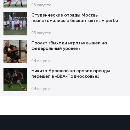
05 августа
Студенческие отряды Москвы
Юно
Еди
познакомились с бесконтактным регби
про
05 августа
Пер
Проект «Выходи играть» вышел на
федеральный уровень
ОФИЦ
Пер
04 августа
Никита Арлашов на правах аренды
Зал
перешел в «ВВА-Подмосковье»
Пер
04 августа
Айд
Перв
Док
Пер