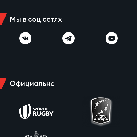
Зак
Перв
Мы в соц сетях
Пра
Пер
Ант
Все
Все
Официально
ДРУГ
Про
202