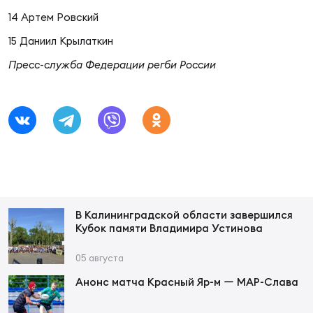
Фед
14 Артем Ровский
регб
Экс
15 Даниил Крылаткин
Пресс-служба Федерации регби России
Пер
Фон
Перв
ПРОГ
Перв
Ака
В Калининградской области завершился
Все
Кубок памяти Владимира Устинова
по р
Нов
05 августа
Анонс матча Красный Яр-м ー МАР-Слава
ЮНОШ
Зай