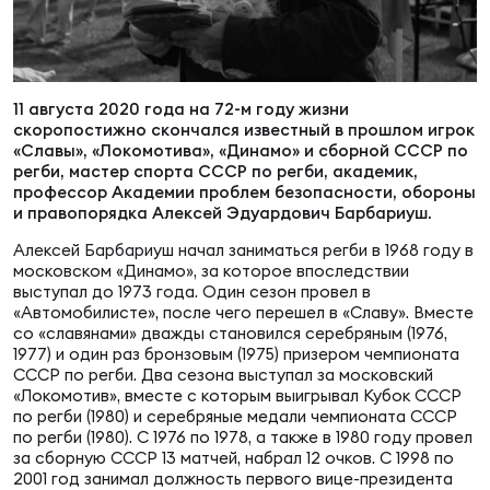
Суп
Поп
Сбо
ОТПРАВИТЬ
Регионы
Выс
Пра
Рус
11 августа 2020 года на 72-м году жизни
Сборные
скоропостижно скончался известный в прошлом игрок
«Славы», «Локомотива», «Динамо» и сборной СССР по
регби, мастер спорта СССР по регби, академик,
Лиг
Нац
профессор Академии проблем безопасности, обороны
Антидопинг
ЖЕНС
и правопорядка Алексей Эдуардович Барбариуш.
Алексей Барбариуш начал заниматься регби в 1968 году в
Чем
Кон
московском «Динамо», за которое впоследствии
Магазин
Сбо
ком
выступал до 1973 года. Один сезон провел в
«Автомобилисте», после чего перешел в «Славу». Вместе
Кубо
со «славянами» дважды становился серебряным (1976,
Контакты
1977) и один раз бронзовым (1975) призером чемпионата
Сбо
СССР по регби. Два сезона выступал за московский
РЕГБИ
«Локомотив», вместе с которым выигрывал Кубок СССР
Высш
по регби (1980) и серебряные медали чемпионата СССР
по регби (1980). С 1976 по 1978, а также в 1980 году провел
за сборную СССР 13 матчей, набрал 12 очков. С 1998 по
Ист
2001 год занимал должность первого вице-президента