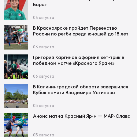
Фед
Барс»
регб
Экс
06 августа
В Красноярске пройдет Первенство
Пер
России по регби среди юношей до 18 лет
Фон
06 августа
Перв
Григорий Каргинов оформил хет-трик в
победном матче «Красного Яра-м»
ПРОГ
Перв
06 августа
В Калининградской области завершился
Ака
Кубок памяти Владимира Устинова
Все
по р
05 августа
Нов
Анонс матча Красный Яр-м ー МАР-Слава
ЮНОШ
Зай
05 августа