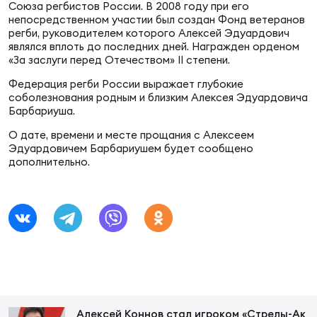
Фин
Союза регбистов России. В 2008 году при его
непосредственном участии был создан Фонд ветеранов
регби, руководителем которого Алексей Эдуардович
Цен
являлся вплоть до последних дней. Награжден орденом
Фин
«За заслуги перед Отечеством» II степени.
Федерация регби России выражает глубокие
Дет
соболезнования родным и близким Алексея Эдуардовича
Барбариуша.
ЖЕНС
Сту
О дате, времени и месте прощания с Алексеем
Эдуардовичем Барбариушем будет сообщено
дополнительно.
Чем
Рег
стр
Чем
Все
Кубо
Суд
Алексей Коннов стал игроком «Стрелы-Ак