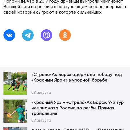
Фин
Напомним, что в 2019 году армейцы выиграли чемпионат
Высшей лиги по регби и в наступающем сезоне впервые в
своей истории сыграют в когорте сильнейших.
Цен
Фин
Дет
ЖЕНС
Сту
Чем
«Стрела-Ак Барс» одержала победу над
Рег
«Красным Яром» в упорной борьбе
стр
Чем
09 августа
«Красный Яр» – «Стрела-Ак Барс». 9-й тур
Все
чемпионата России по регби. Прямая
Кубо
трансляция
09 августа
Суд