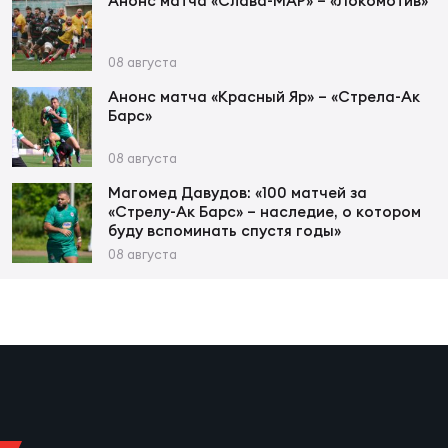
Фед
Анонс матча «Слава-МАР» – «Локомотив»
регб
Экс
08 августа
Пер
Анонс матча «Красный Яр» – «Стрела-Ак
Барс»
Фон
08 августа
Перв
Магомед Давудов: «100 матчей за
«Стрелу-Ак Барс» – наследие, о котором
ПРОГ
буду вспоминать спустя годы»
Перв
08 августа
Ака
Все
по р
Нов
ЮНОШ
Зай