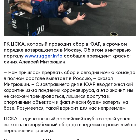
Суп
Поп
Сбо
ОТПРАВИТЬ
Регионы
Выс
Пра
Рус
Сборные
РК ЦСКА, который проводит сбор в ЮАР, в срочном
порядке возвращается в Москву. Об этом в интервью
Лиг
Нац
Антидопинг
порталу
www.rugger.info
сообщил президент красно-
ЖЕНС
синих Алексей Митрюшин.
— Нам пришлось прервать сбор и сегодня ночью команда
Чем
Кон
Магазин
в полном составе вылетает в Россию, — сказал
Сбо
ком
Митрюшин
. — С завтрашнего дня в ЮАР вводят жесткий
карантин из-за пандемии коронавируса, а это значит, мы
Кубо
не сможем тренироваться, лишимся доступа к
Контакты
спортивным объектам и фактически будем заперты на
Сбо
базе. Разумеется, такой вариант для нас неприемлем.
РЕГБИ
Высш
ЦСКА — единственный российский клуб, который успел
выехать на зарубежный сбор до введения ограничений на
пересечение границы.
Ист