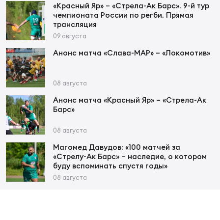
Фед
«Красный Яр» – «Стрела-Ак Барс». 9-й тур
регб
чемпионата России по регби. Прямая
трансляция
Экс
09 августа
Пер
Анонс матча «Слава-МАР» – «Локомотив»
Фон
Перв
08 августа
Анонс матча «Красный Яр» – «Стрела-Ак
ПРОГ
Барс»
Перв
08 августа
Ака
Магомед Давудов: «100 матчей за
Все
«Стрелу-Ак Барс» – наследие, о котором
по р
буду вспоминать спустя годы»
Нов
08 августа
ЮНОШ
Зай