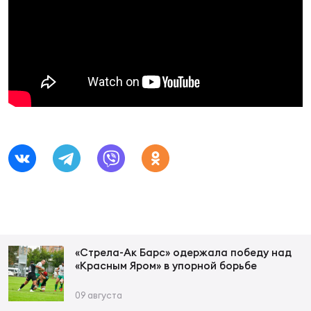
Фин
Цен
Фин
Дет
ЖЕНС
Сту
Чем
Рег
стр
Чем
Все
«Стрела-Ак Барс» одержала победу над
Кубо
«Красным Яром» в упорной борьбе
09 августа
Суд