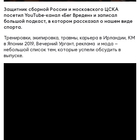
Суп
Поп
Сбо
ОТПРАВИТЬ
Защитник сборной России и московского ЦСКА
Регионы
посетил YouTube-канал «Бег Вреден» и записал
большой подкаст, в котором рассказал о нашем виде
спорта.
Выс
Пра
Рус
Сборные
Тренировки, экипировка, травмы, карьера в Ирландии, КМ
в Японии 2019, Вечерний Ургант, реклама и мода —
небольшой список тем, которые успели обсудить в
Лиг
Нац
выпуске.
Антидопинг
ЖЕНС
Чем
Кон
Магазин
Сбо
ком
Кубо
Контакты
Сбо
РЕГБИ
Высш
Ист