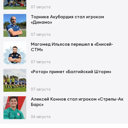
Фед
07 августа
регб
Экс
Торнике Акубардия стал игроком
«Динамо»
Пер
07 августа
Фон
Магомед Ильясов перешел в «Енисей-
Перв
СТМ»
07 августа
ПРОГ
Перв
«Ротор» примет «Балтийский Шторм»
Ака
Все
07 августа
по р
Алексей Коннов стал игроком «Стрелы-Ак
Нов
Барс»
06 августа
ЮНОШ
Зай