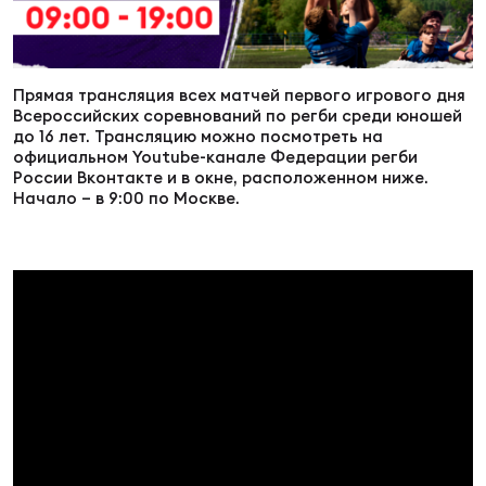
Суп
Поп
Сбо
ОТПРАВИТЬ
Регионы
Прямая трансляция всех матчей первого игрового дня
Выс
Пра
Рус
Всероссийских соревнований по регби среди юношей
Сборные
до 16 лет. Трансляцию можно посмотреть на
официальном Youtube-канале Федерации регби
Лиг
Нац
России Вконтакте и в окне, расположенном ниже.
Антидопинг
Начало – в 9:00 по Москве.
ЖЕНС
Чем
Кон
Магазин
Сбо
ком
Кубо
Контакты
Сбо
РЕГБИ
Высш
Ист