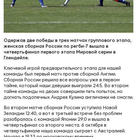
Суп
Поп
Сбо
ОТПРАВИТЬ
Регионы
Выс
Пра
Рус
Сборные
Одержав две победы в трех матчах группового этапа,
женская сборная России по регби-7 вышла в
Лиг
Нац
четвертьфинал первого этапа Мировой серии в
Антидопинг
ЖЕНС
Глендейле.
Ключевой игрой предварительного этапа для нашей
Чем
Кон
команды был первый матч против сборной Англии.
Магазин
Сбо
ком
Сборная России решила все вопросы уже в первом
тайме, который наши девушки выиграли 24:5. Во втором
тайме команды на двоих совершили пять попыток, но
Кубо
догнать подопечных Андрея Кузина англичанки не смогли.
Контакты
Сбо
Во втором матче сборная России уступила Новой
РЕГБИ
Зеландии 12:40, а вот в третьей встрече без проблем
Высш
разобралась с командой Японии 29:0 и вышла в
четвертьфинал со второго места. 6 октября в
Ист
четвертьфинале наша команда сыграет с Австралией.
Начало в 19.33 по московскому времени.