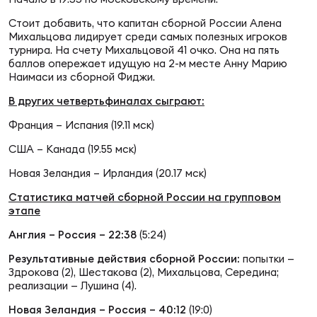
Фин
Стоит добавить, что капитан сборной России Алена
Цен
Михальцова лидирует среди самых полезных игроков
Фин
турнира. На счету Михальцовой 41 очко. Она на пять
баллов опережает идущую на 2-м месте Анну Марию
Наимаси из сборной Фиджи.
Дет
В других четвертьфиналах сыграют:
ЖЕНС
Франция – Испания (19.11 мск)
Сту
США – Канада (19.55 мск)
Чем
Новая Зеландия – Ирландия (20.17 мск)
Рег
Статистика матчей сборной России на групповом
стр
этапе
Чем
Англия – Россия – 22:38
(5:24)
Все
Результативные действия сборной России:
попытки —
Кубо
Здрокова (2), Шестакова (2), Михальцова, Середина;
реализации — Лушина (4).
Суд
Новая Зеландия – Россия – 40:12
(19:0)