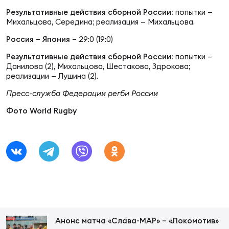
Фед
Результативные действия сборной России:
попытки —
регб
Михальцова, Середина; реализация — Михальцова.
Экс
Россия – Япония –
29:0 (19:0)
Пер
Результативные действия сборной России:
попытки –
Фон
Данилова (2), Михальцова, Шестакова, Здрокова;
реализации — Лушина (2).
Перв
Пресс-служба Федерации регби России
Фото World Rugby
ПРОГ
Перв
Ака
Все
по р
Нов
ЮНОШ
Зай
Анонс матча «Слава-МАР» – «Локомотив»