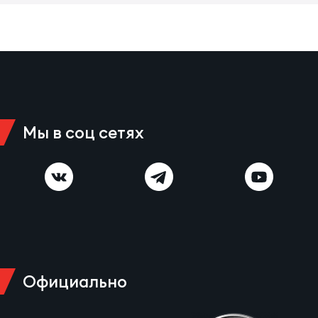
Зак
Перв
Пра
Пер
Ант
Все
Мы в соц сетях
Все
ДРУГ
Официально
Про
202