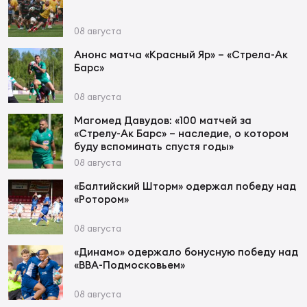
08 августа
Юно
Еди
Анонс матча «Красный Яр» – «Стрела-Ак
про
Барс»
Пер
08 августа
ОФИЦ
Магомед Давудов: «100 матчей за
«Стрелу-Ак Барс» – наследие, о котором
Пер
буду вспоминать спустя годы»
08 августа
Зал
Пер
«Балтийский Шторм» одержал победу над
«Ротором»
Айд
08 августа
Перв
«Динамо» одержало бонусную победу над
«ВВА-Подмосковьем»
Док
Пер
08 августа