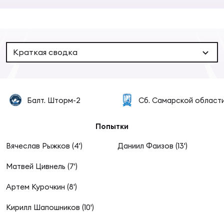
Суп
Поп
Сбо
ОТПРАВИТЬ
Регионы
Выс
Пра
Рус
Краткая сводка
Сборные
Лиг
Нац
Антидопинг
ЖЕНС
Балт. Шторм-2
Сб. Самарской област
Чем
Кон
Магазин
Попытки
Сбо
ком
Вячеслав Рыжков (4')
Даниил Фаизов (13')
Кубо
Контакты
Сбо
Матвей Цивнель (7')
РЕГБИ
Артем Курочкин (8')
Высш
Кирилл Шапошников (10')
Ист