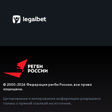
Чем
сне
Чем
сне
Кубо
Муж
Кубо
Жен
© 2000-2026 Федерация регби России, все права
защищены.
Цитирование и копирование информации разрешено
только с прямой ссылкой на источник.