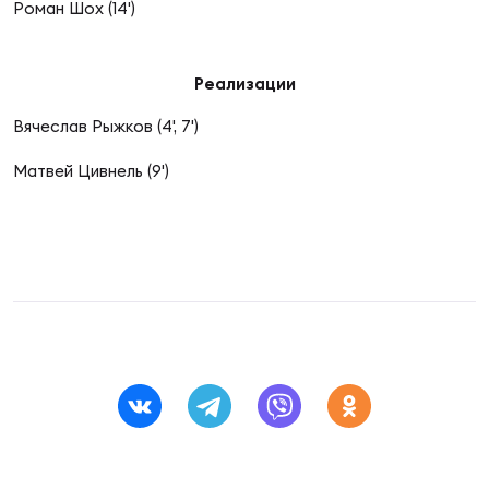
Фин
Роман Шох (14')
Цен
Фин
Реализации
Вячеслав Рыжков (4', 7')
Дет
Матвей Цивнель (9')
ЖЕНС
Сту
Чем
Рег
стр
Чем
Все
Кубо
Суд