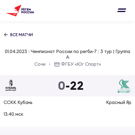
Письмо на region@rugby.ru
Подписка на новости от Федерации регби
Добавление матчей в календарь
России
Выберите категорию совернований
ВСЕ МАТЧИ
Новости
Мужские
01.04.2023
|
Чемпионат России по регби-7
|
3 тур | Группа
МУЖС
ВИДЕ
УПРА
МУЖС
А
Матчи
Сочи
ФГБУ «Юг Спорт»
Женские
Согласен на обработку персональных
Чем
Цел
Сбо
данных
0
-
22
Турниры
ФОТО
Куб
Стр
Сбо
ОТПРАВИТЬ
ССКК Кубань
Красный Яр
Медиа
ЖУРНА
13:40 мск
Спа
Выс
Сбо
Согласен на обработку персональных
Федерация
данных