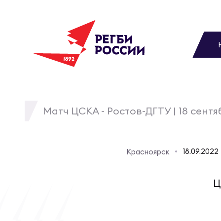
До
Новости
Вы
МУЖС
ВИДЕ
УПРА
МУЖС
Матчи
Матч ЦСКА - Ростов-ДГТУ | 18 сентя
Чем
Цел
Сбо
Турниры
ФОТО
18.09.2022
Красноярск
Куб
Стр
Сбо
Медиа
Ц
ЖУРНА
Спа
Выс
Сбо
Федерация