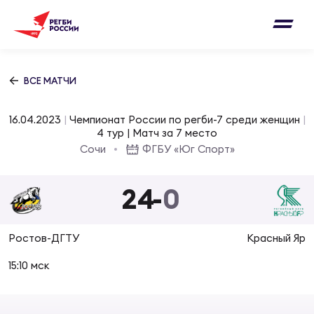
Письмо на region@rugby.ru
Подписка на новости от Федерации регби
Добавление матчей в календарь
России
Выберите категорию совернований
ВСЕ МАТЧИ
Новости
Мужские
16.04.2023
|
Чемпионат России по регби-7 среди женщин
|
МУЖС
ВИДЕ
УПРА
МУЖС
4 тур | Матч за 7 место
Матчи
Сочи
ФГБУ «Юг Спорт»
Женские
Согласен на обработку персональных
Чем
Цел
Сбо
данных
24
-
0
Турниры
ФОТО
Куб
Стр
Сбо
ОТПРАВИТЬ
Ростов-ДГТУ
Красный Яр
Медиа
ЖУРНА
15:10 мск
Спа
Выс
Сбо
Согласен на обработку персональных
Федерация
данных