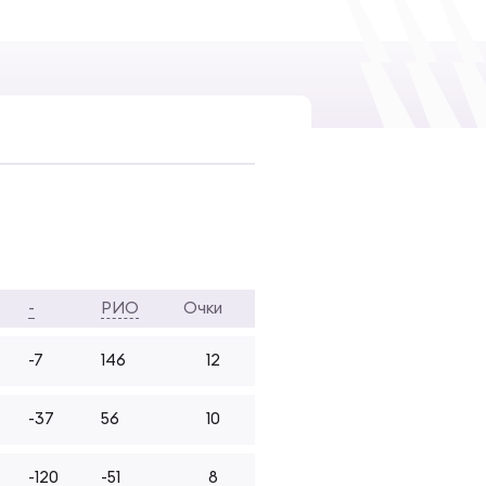
-
РИО
Очки
-7
146
12
-37
56
10
-120
-51
8