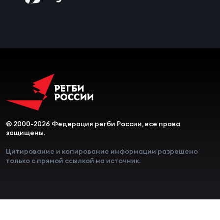
Чем
сне
Чем
сне
Кубо
Муж
© 2000-2026 Федерация регби России, все права
защищены.
Кубо
Цитирование и копирование информации разрешено
Жен
только с прямой ссылкой на источник.