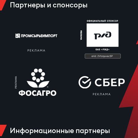
Партнеры и спонсоры
Зак
Перв
Пра
Пер
Ант
Все
Все
ДРУГ
Про
Информационные партнеры
202