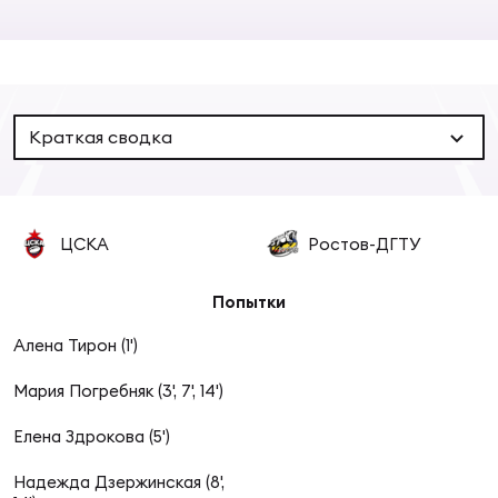
Суп
Поп
Сбо
ОТПРАВИТЬ
Регионы
Выс
Пра
Рус
Сборные
Краткая сводка
Лиг
Нац
Антидопинг
ЖЕНС
ЦСКА
Ростов-ДГТУ
Чем
Кон
Магазин
Сбо
ком
Попытки
Кубо
Алена Тирон (1')
Контакты
Сбо
Мария Погребняк (3', 7', 14')
РЕГБИ
Высш
Елена Здрокова (5')
Ист
Надежда Дзержинская (8',