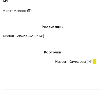
Фин
14')
Асият Алиева (11')
Цен
Фин
Реализации
Дет
Ксения Вавиленко (11', 14')
ЖЕНС
Сту
Карточки
Чем
Рег
Наврат Хамидова (14')
стр
Чем
Все
Кубо
Суд