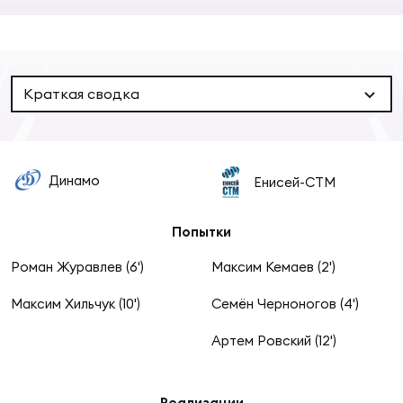
Суп
Поп
Сбо
ОТПРАВИТЬ
Регионы
Выс
Пра
Рус
Краткая сводка
Сборные
Лиг
Нац
Антидопинг
ЖЕНС
Динамо
Енисей-СТМ
Чем
Кон
Магазин
Сбо
Попытки
ком
Роман Журавлев (6')
Максим Кемаев (2')
Кубо
Контакты
Сбо
Максим Хильчук (10')
Семён Черноногов (4')
РЕГБИ
Высш
Артем Ровский (12')
Ист
Реализации