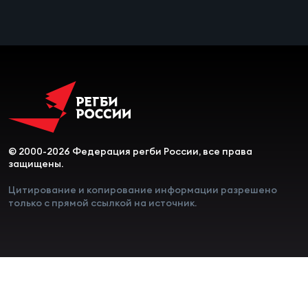
Чем
сне
Чем
сне
Кубо
Муж
© 2000-2026 Федерация регби России, все права
защищены.
Цитирование и копирование информации разрешено
Кубо
только с прямой ссылкой на источник.
Жен