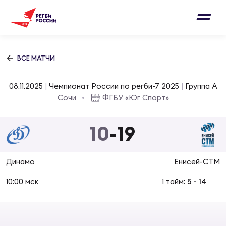
Письмо на region@rugby.ru
Подписка на новости от Федерации регби
Добавление матчей в календарь
России
Выберите категорию совернований
ВСЕ МАТЧИ
Новости
Мужские
08.11.2025
|
Чемпионат России по регби-7 2025
|
Группа A
МУЖС
ВИДЕ
УПРА
МУЖС
Сочи
ФГБУ «Юг Спорт»
Матчи
Женские
Согласен на обработку персональных
10
-
19
Чем
Цел
Сбо
данных
Турниры
ФОТО
Динамо
Енисей-СТМ
Куб
Стр
Сбо
ОТПРАВИТЬ
Медиа
10:00 мск
1 тайм:
5
-
14
ЖУРНА
Спа
Выс
Сбо
Согласен на обработку персональных
Федерация
данных