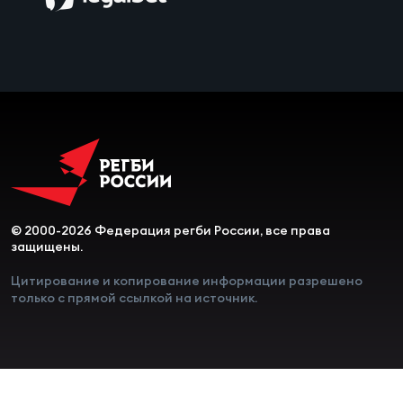
Чем
сне
Чем
сне
Кубо
Муж
© 2000-2026 Федерация регби России, все права
защищены.
Кубо
Цитирование и копирование информации разрешено
Жен
только с прямой ссылкой на источник.