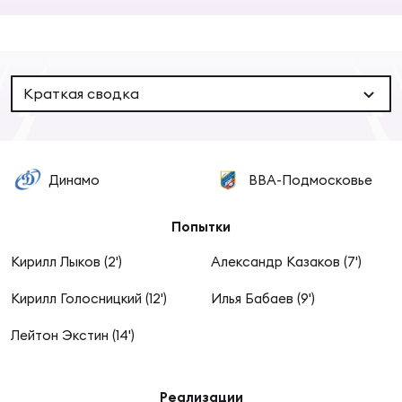
Суп
Поп
Сбо
ОТПРАВИТЬ
Регионы
Выс
Пра
Рус
Краткая сводка
Сборные
Лиг
Нац
Антидопинг
ЖЕНС
Динамо
ВВА-Подмосковье
Чем
Кон
Магазин
Попытки
Сбо
ком
Кирилл Лыков (2')
Александр Казаков (7')
Кубо
Контакты
Сбо
Кирилл Голосницкий (12')
Илья Бабаев (9')
РЕГБИ
Лейтон Экстин (14')
Высш
Ист
Реализации