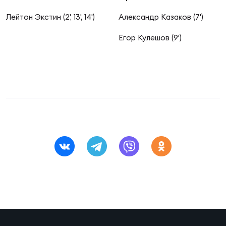
Фин
Лейтон Экстин (2', 13', 14')
Александр Казаков (7')
Цен
Фин
Егор Кулешов (9')
Дет
ЖЕНС
Сту
Чем
Рег
стр
Чем
Все
Кубо
Суд