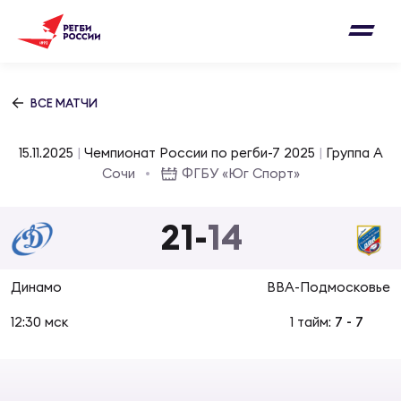
Письмо на region@rugby.ru
Подписка на новости от Федерации регби
Добавление матчей в календарь
России
Выберите категорию совернований
ВСЕ МАТЧИ
Новости
Мужские
15.11.2025
|
Чемпионат России по регби-7 2025
|
Группа A
МУЖС
ВИДЕ
УПРА
МУЖС
Сочи
ФГБУ «Юг Спорт»
Матчи
Женские
Согласен на обработку персональных
21
-
14
Чем
Цел
Сбо
данных
Турниры
ФОТО
Динамо
ВВА-Подмосковье
Куб
Стр
Сбо
ОТПРАВИТЬ
Медиа
12:30 мск
1 тайм:
7
-
7
ЖУРНА
Спа
Выс
Сбо
Согласен на обработку персональных
Федерация
данных