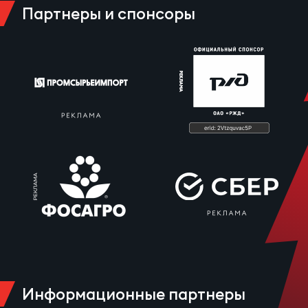
Зак
Партнеры и спонсоры
Перв
Пра
Пер
Ант
Все
Все
ДРУГ
Про
Информационные партнеры
202