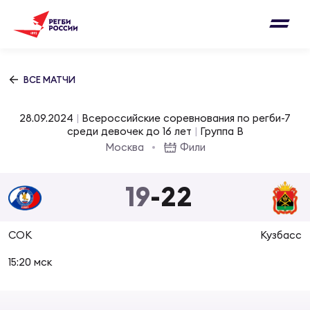
Письмо на region@rugby.ru
Подписка на новости от Федерации регби
Добавление матчей в календарь
России
Выберите категорию совернований
ВСЕ МАТЧИ
Новости
Мужские
28.09.2024
|
Всероссийские соревнования по регби-7
МУЖС
ВИДЕ
УПРА
МУЖС
среди девочек до 16 лет
|
Группа В
Матчи
Москва
Фили
Женские
Согласен на обработку персональных
Чем
Цел
Сбо
данных
19
-
22
Турниры
ФОТО
Куб
Стр
Сбо
ОТПРАВИТЬ
СОК
Кузбасс
Медиа
ЖУРНА
15:20 мск
Спа
Выс
Сбо
Согласен на обработку персональных
Федерация
данных