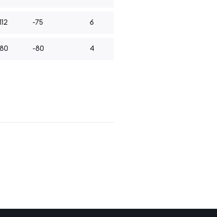
112
-75
6
-80
-80
4