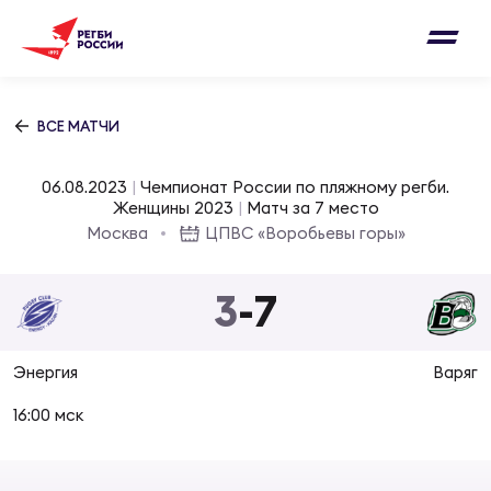
Письмо на region@rugby.ru
Подписка на новости от Федерации регби
Добавление матчей в календарь
России
Выберите категорию совернований
ВСЕ МАТЧИ
Новости
Мужские
06.08.2023
|
Чемпионат России по пляжному регби.
МУЖС
ВИДЕ
УПРА
МУЖС
Женщины 2023
|
Матч за 7 место
Матчи
Москва
ЦПВС «Воробьевы горы»
Женские
Согласен на обработку персональных
Чем
Цел
Сбо
данных
3
-
7
Турниры
ФОТО
Куб
Стр
Сбо
ОТПРАВИТЬ
Энергия
Варяг
Медиа
ЖУРНА
16:00 мск
Спа
Выс
Сбо
Согласен на обработку персональных
Федерация
данных