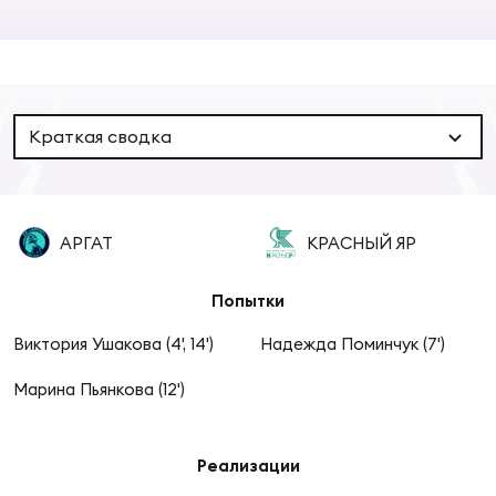
Суп
Поп
Сбо
ОТПРАВИТЬ
Регионы
Выс
Пра
Рус
Сборные
Краткая сводка
Лиг
Нац
Антидопинг
ЖЕНС
АРГАТ
КРАСНЫЙ ЯР
Чем
Кон
Магазин
Сбо
ком
Попытки
Кубо
Виктория Ушакова (4', 14')
Надежда Поминчук (7')
Контакты
Сбо
Марина Пьянкова (12')
РЕГБИ
Высш
Реализации
Ист