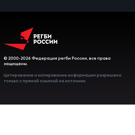
Чем
сне
Чем
сне
© 2000-2026 Федерация регби России, все права
Кубо
защищены.
Муж
Цитирование и копирование информации разрешено
только с прямой ссылкой на источник.
Кубо
Жен