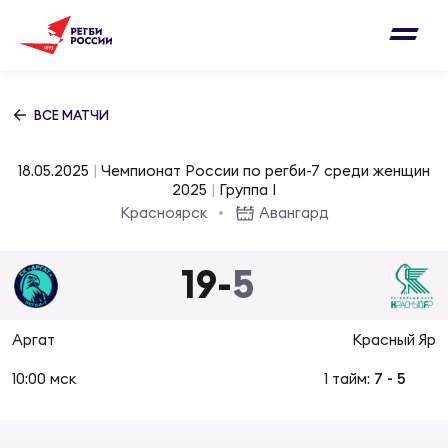
Письмо на region@rugby.ru
Подписка на новости от Федерации регби
Добавление матчей в календарь
России
Выберите категорию совернований
ВСЕ МАТЧИ
Новости
Мужские
18.05.2025
|
Чемпионат России по регби-7 среди женщин
МУЖС
ВИДЕ
УПРА
МУЖС
2025
|
Группа I
Матчи
Красноярск
Авангард
Женские
Согласен на обработку персональных
Чем
Цел
Сбо
данных
19
-
5
Турниры
ФОТО
Куб
Стр
Сбо
ОТПРАВИТЬ
Аргат
Красный Яр
Медиа
ЖУРНА
10:00 мск
1 тайм:
7
-
5
Спа
Выс
Сбо
Согласен на обработку персональных
Федерация
данных