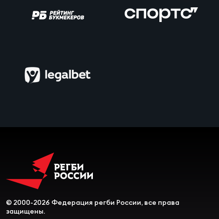
Чем
сне
Чем
сне
Кубо
Муж
Кубо
Жен
© 2000-2026 Федерация регби России, все права
защищены.