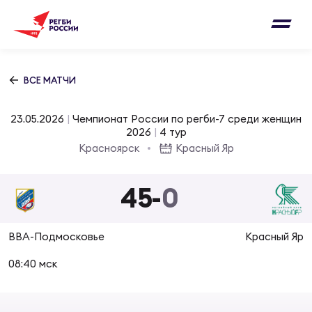
Письмо на region@rugby.ru
Подписка на новости от Федерации регби
Добавление матчей в календарь
России
Выберите категорию совернований
ВСЕ МАТЧИ
Новости
Мужские
23.05.2026
|
Чемпионат России по регби-7 среди женщин
МУЖС
ВИДЕ
УПРА
МУЖС
2026
|
4 тур
Матчи
Красноярск
Красный Яр
Женские
Согласен на обработку персональных
Чем
Цел
Сбо
данных
45
-
0
Турниры
ФОТО
Куб
Стр
Сбо
ОТПРАВИТЬ
ВВА-Подмосковье
Красный Яр
Медиа
ЖУРНА
08:40 мск
Спа
Выс
Сбо
Согласен на обработку персональных
Федерация
данных