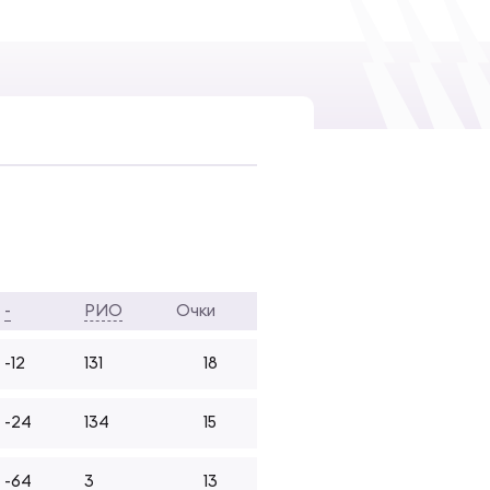
-
РИО
Очки
-12
131
18
-24
134
15
-64
3
13